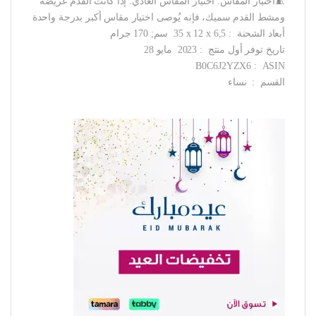
🧵اختيار المقاس: اختيار المقاس العادي. إذا كانت القدم عريضة
ومشط القدم سميك، فإنه يُوصى اختيار مقاس أكبر بدرجة واحدة
أبعاد الشحنة ‏ : ‎ 35 x 12 x 6,5 سم; 170 جرام
تاريخ توفر أول منتج ‏ : ‎ 2023 مايو 28
ASIN ‏ : ‎ B0C6J2YZX6
القسم ‏ : ‎ نساء