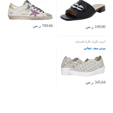
جوس
709.66
ر.س
169.00
ر.س
أحذية
,
الأزياء
,
الأزياء النسائية
بيرني ميف. تيفاني
345.64
ر.س