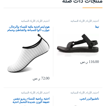
منتجات ذات صلة
أحذية
,
الأزياء
,
الأزياء النسائية
أحذية
,
الأزياء
,
الأزياء النسائية
تيفا
هوم ايتم احذية مائية للنساء والرجال،
جوارب اكوا للسباحة والشاطئ وحمام
السباحة والنهر سهلة الارتداء وسريعة
الجفاف للعطلات والرحلات البحرية
من ملحقات اساسيات اليوجا والكاياك
116.00
ر.س
72.00
ر.س
أحذية
,
الأزياء
,
الأزياء النسائية
أحذية
,
الأزياء
,
الأزياء النسائية
ناتشيولايزر انجي،
احذية رياضية للنساء ريترو تنفس
خفيفة الوزن شديدة التحمل احذية
رياضية جلدية غير رسمية من جولدن