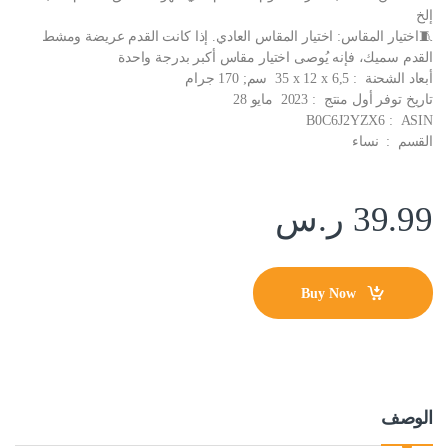
إلخ
🧵اختيار المقاس: اختيار المقاس العادي. إذا كانت القدم عريضة ومشط
القدم سميك، فإنه يُوصى اختيار مقاس أكبر بدرجة واحدة
أبعاد الشحنة ‏ : ‎ 35 x 12 x 6,5 سم; 170 جرام
تاريخ توفر أول منتج ‏ : ‎ 2023 مايو 28
ASIN ‏ : ‎ B0C6J2YZX6
القسم ‏ : ‎ نساء
39.99
ر.س
Buy Now
الوصف