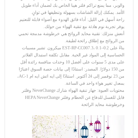
والوبر، مما يمنع تراكم فلتر هيبا الخاص بك لضمان أداء طويل
الأمد. يمكنك إزالة الشاشات بسهولة وتنظيفها في ثوانٍ.
راحة أسهل في الليل: أداء فائق الهدوء مع أضواء قابلة للتعتيم
يوفر تجربة نوم هادئة مع تنقية الهواء من حولك.
أنعش منزلك: تقنية محايد الروائح هي خرطوشة مدمجة تحمي
من الروائح مع إطلاق رائحة لطيفة.
بناءً على EST-RP-CC007.3، 0.1–0.2 ميكرون. تشير مسببات
الحساسية إلى المواد غير الحية. مقابل تكلفة استبدال الفلاتر
على مدى 5 سنوات على أفضل 10 وحدات منافسة رائدة أقل
من 150 دولارًا. المصدر: استنادًا إلى بيانات حصة السوق اعتبارًا
من 23 نوفمبر إلى 24 أكتوبر. استنادًا إلى ايه اتش ايه ام AC-1،
بمعدل تغيير هواء واحد في الساعة.
محتويات العبوة: جهاز تنقية الهواء شارك NeverChange وفلتر
قابل للغسل للدفاع عن الحطام وفلتر HEPA NeverChange
وخرطوشة محايد الرائحة