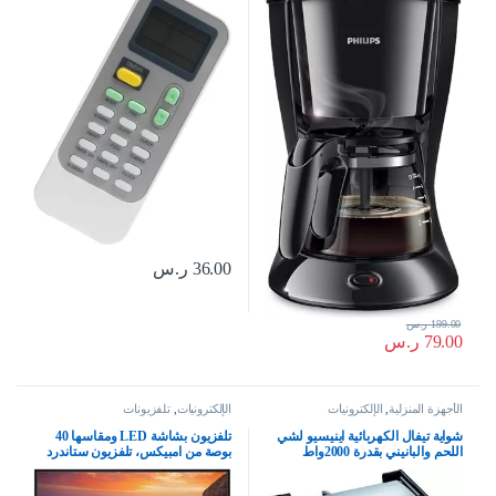
36.00
ر.س
199.00
ر.س
79.00
ر.س
الأجهزة المنزلية
,
الإلكترونيات
الإلكترونيات
,
تلفزيونات
شواية تيفال الكهربائية اينيسيو لشي
تلفزيون بشاشة LED ومقاسها 40
اللحم والبانيني بقدرة 2000واط
بوصة من امبيكس، تلفزيون ستاندرد
HD – غلوريا 40، أسود