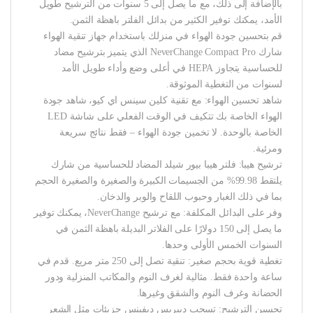
بالإضافة إلى ذلك، مع ما يصل إلى 5 سنوات من الترشيح طويل
الأمد، يمكنك توفير الكثير من بدائل الفلتر باهظة الثمن.
قم بتحسين جودة الهواء في منزلك باستخدام جهاز تنقية الهواء
شارك NeverChange Compact Pro الذي يتميز بترشيح مضاد
للحساسية يتجاوز HEPA في أعلى وضع وأداء طويل الأمد
لسنوات من التغطية الموثوقة.
شاهد تحسين الهواء: مع تقنية كلين سينس اي كيو، شاهد جودة
الهواء الخاصة بك تتكيف في الوقت الفعلي على شاشة LED
الخاصة بالوحدة. لا تخمين جودة الهواء – فقط نتائج سريعة
ومرئية.
ترشيح هيبا: فلتر هيبا بيور شيلد المضاد للحساسية من شارك
يلتقط 99.98% من الجسيمات الكبيرة والصغيرة والصغيرة الحجم
بما في ذلك الغبار وحبوب اللقاح والوبر والدخان.
وفر على البدائل المكلفة: مع ترشيح NeverChange، يمكنك توفير
ما يصل إلى 150 دولارًا على الفلاتر البديلة باهظة الثمن في
السنوات الخمس الأولى وحدها.
تغطية قوية بحجم صغير: تنقية تصل إلى 250 متر مربع. قدم في
ساعة واحدة فقط. مثالية لغرف النوم والمكاتب المنزلية ودور
الحضانة وغرف النوم والشقق وغيرها.
تحسين الترشيح: تسحب ديبريس ديفينس جزيئات مثل الشعر