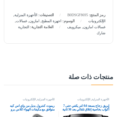
رمز المنتج:
B0DSGF8695
التصنيفات:
الأجهزة المنزلية
,
الإلكترونيات
الوسوم:
اجهزة المطبخ
,
امازون
,
غسالات
,
غسالات امازون
,
ميكرويف
العلامة التجارية:
التجارية
شارك
منتجات ذات صلة
الأجهزة المنزلية
,
الإلكترونيات
الأجهزة المنزلية
,
الإلكترونيات
إبريق زجاج بسعة 0.6 لتر يكفي حتى 7
ريموت كنترول بديل من واي اس كيه
أكواب بخاصية إغلاق تلقائي بعد 30 ثانية
متوافق مع مكيفات الهواء كلاس برو
وبدون فلتر من فيليبس، موديل
واكاي
HD7432/20، أسود