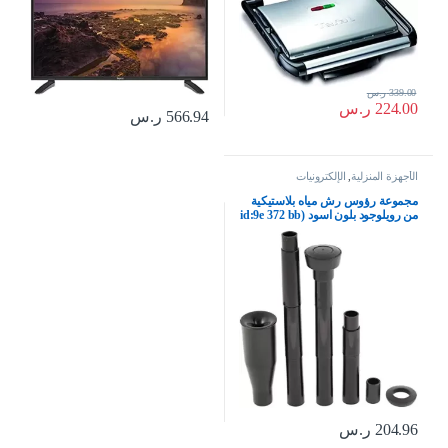
339.00
ر.س
224.00
ر.س
566.94
ر.س
الأجهزة المنزلية
,
الإلكترونيات
مجموعة رؤوس رش مياه بلاستيكية
من رويلوجود بلون اسود (id:9e 372 bb
6c1 f8c
204.96
ر.س