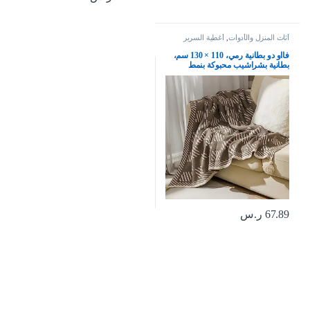
أثاث المنزل والأدوات
,
أغطية السرير
والوسائد
فااو دو بطانية رمي، 110 × 130 سم،
بطانية بشراشيب محبوكة بنمط
بوهيمي، بطانية تكييف الهواء الصيفية،
بطانية قيلولة، بطانية للسكن الجامعي
للكنبة والتخييم والاقامة المنزلية
والسفر، نمط 2
67.89
ر.س