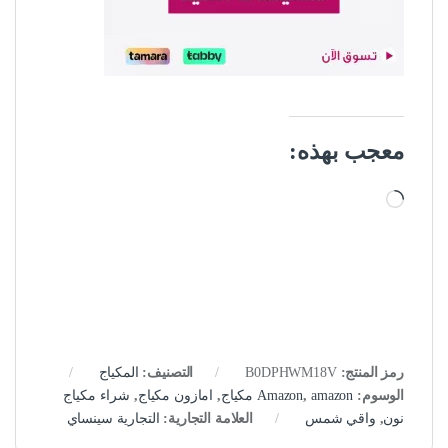
معجب بهذه:
جاري التحميل…
رمز المنتج:
B0DPHWM18V
التصنيف:
المكياج
الوسوم:
amazon مكياج
,
Amazon
,
امازون مكياج
,
شراء مكياج
نون
,
واقي شمس
العلامة التجارية:
التجارية سينساي