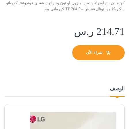
كهرماني بيج اون لاين من امازون او نون وحراج سينساي فوندوتينتا كومباتو
ريكاريكا من توتال فينيش – TF 204.5 كهرماني بيج
214.71
ر.س
شراء الآن
الوصف