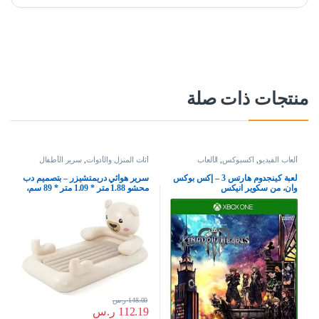
منتجات ذات صلة
ألعاب الفيديو
,
اكسبوكس
,
الألعاب
أثاث المنزل والأدوات
,
سرير الأطفال
لعبة كينجدوم هارتس 3 – إكس بوكس
سرير هوائي دريمتشيزر – بتصميم دب
وان، من سكوير انيكس
محشو 1.88 متر * 1.09 متر * 89 سم،
من بي دبليو
148.00
ر.س
112.19
ر.س