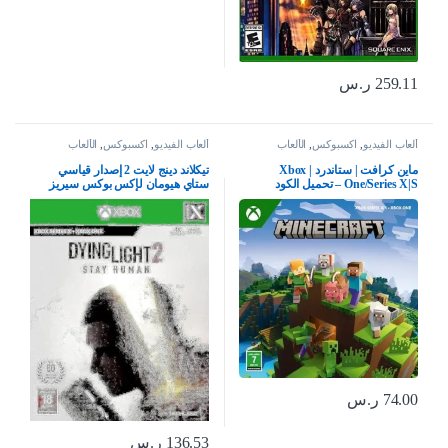
259.11
ر.س
ألعاب الفيديو
,
اكسبوكس
,
الألعاب
ألعاب الفيديو
,
اكسبوكس
,
الألعاب
ماين كرافت | ستاندرد | Xbox
تيكلاند دينج لايت 2 إصدار قياسي
One/Series X|S – تحميل الكود
ستاي هيومان لإكس بوكس سيريز
إكس بوكس وان
74.00
ر.س
136.53
ر.س