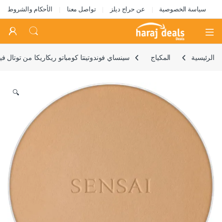
سياسة الخصوصية
عن حراج ديلز
تواصل معنا
الأحكام والشروط
Open
الرئيسية
المكياج
سينساي فوندوتينتا كومباتو ريكاريكا من توتال فينيش – TF 204.5 كه
🔍