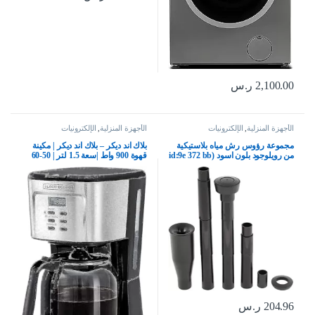
2,100.00
ر.س
الأجهزة المنزلية
,
الإلكترونيات
الأجهزة المنزلية
,
الإلكترونيات
مجموعة رؤوس رش مياه بلاستيكية
بلاك اند ديكر – بلاك اند ديكر | مكينة
من رويلوجود بلون اسود (id:9e 372 bb
قهوة 900 واط |سعة 1.5 لتر | 50-60
6c1 f8c
هرتز |يكفي 12 كوب قهوة| تصنع قهوة
مقطرة و اسبريسو | أسود + فضي|
DCM85-B5 | ضمان سنتين، زجاج
204.96
ر.س