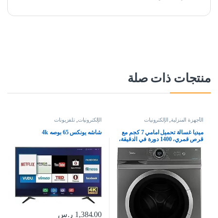
منتجات ذات صلة
الأجهزة المنزلية
,
الإلكترونيات
الإلكترونيات
,
تلفزيونات
ميديا غسالة تحميل امامي 7 كجم مع
شاشه يونكس 65 بوصه 4k
قرص قمري، 1400 دورة في الدقيقة،
15 برنامج، غسالة اوتوماتيكية بالكامل
مع محرك عاكس BLDC، شاشة
LED رقمية مدمجة، درجة حرارة
متعددة MF100W70BTGCC
1,384.00
ر.س