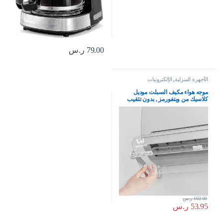
79.00
ر.س
الأجهزة المنزلية
,
الإلكترونيات
موجه هواء مكيف السبلت موديل
كلاسيك من ويتفورمز , بدون تثقيب
للجدار , حجم قابل للتعديل ليناسب
جميع مقاسات المكيفات
102.00
ر.س
53.95
ر.س