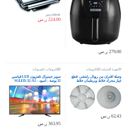
339.00
ر.س
224.00
ر.س
279.00
ر.س
الأجهزة المنزلية
,
الإلكترونيات
الإلكترونيات
,
تلفزيونات
وصلة اقتران من رويال رابتشر، قطع
سوبر جينيرال تلفزيون LED قياسي
غيار محرك خلاط وبرطمان خلاط
32 بوصة – اسود – SGLED-32-A2
للخلاط الهندي المطحنة والعصارة
(مقرنة 5)
62.43
ر.س
363.95
ر.س