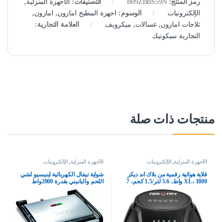
رمز المنتج:
B09ZBBS59N
التصنيفات:
الأجهزة المنزلية
,
الإلكترونيات
الوسوم:
اجهزة المطبخ امازون
,
امازون
,
ثلاجات امازون
,
غسالات
,
ميكرويف
العلامة التجارية:
التجارية سيكوتيك
منتجات ذات صلة
الأجهزة المنزلية
,
الإلكترونيات
الأجهزة المنزلية
,
الإلكترونيات
قلاية هوائية رقمية من بلاك اند ديكر
شواية تيفال الكهربائية اينيسيو لشي
XL، 1800 واط، 5.6 لتر/1.5 كجم، 7
اللحم والبانيني بقدرة 2000واط
إعدادات مسبقة، طهي مقرمش
وصحي، تقنية الهواء السريع وشاشة
LED، الأفضل للقلي، الشوي،
التحميص، الخبز، AF625 B5، أسود