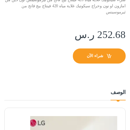
امازون او نون وحراج سيكوتيك غلاية مياه 420 فينتاج بيج فاتح من
ثيرموسينس
252.68
ر.س
شراء الآن
الوصف