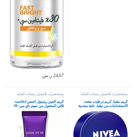
24.67
ر.س
مستحضرات التجميل
,
منتجات العناية
مستحضرات التجميل
,
منتجات العناية
بالبشرة
بالبشرة
كريم نيڤيا، كريم ترطيب متعدد
كريم العين ريتينول انتنس ادفانسد
الاستخدامات من نيڤيا، علبة معدنية
ثلاثي المفعول من سوم باي مي، 30
400 مل
مل