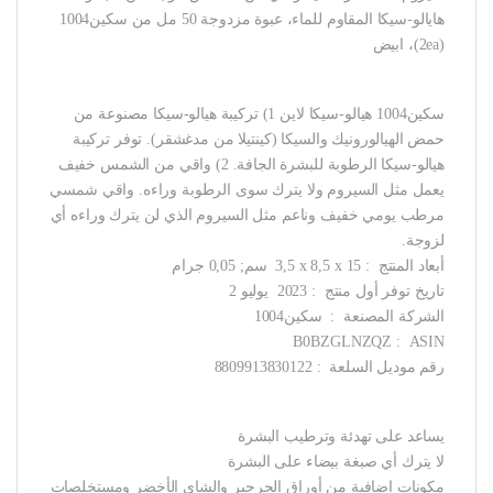
هايالو-سيكا المقاوم للماء، عبوة مزدوجة 50 مل من سكين1004
(2ea)، ابيض
سكين1004 هيالو-سيكا لاين 1) تركيبة هيالو-سيكا مصنوعة من
حمض الهيالورونيك والسيكا (كينتيلا من مدغشقر). توفر تركيبة
هيالو-سيكا الرطوبة للبشرة الجافة. 2) واقي من الشمس خفيف
يعمل مثل السيروم ولا يترك سوى الرطوبة وراءه. واقي شمسي
مرطب يومي خفيف وناعم مثل السيروم الذي لن يترك وراءه أي
لزوجة.
أبعاد المنتج ‏ : ‎ 3,5 x 8,5 x 15 سم; 0,05 جرام
تاريخ توفر أول منتج ‏ : ‎ 2023 يوليو 2
الشركة المصنعة ‏ : ‎ سكين1004
ASIN ‏ : ‎ B0BZGLNZQZ
رقم موديل السلعة ‏ : ‎ 8809913830122
يساعد على تهدئة وترطيب البشرة
لا يترك أي صبغة بيضاء على البشرة
مكونات إضافية من أوراق الجرجير والشاي الأخضر ومستخلصات