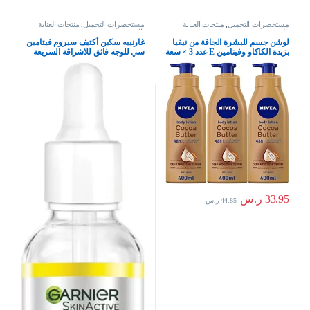
مستحضرات التجميل
,
منتجات العناية
مستحضرات التجميل
,
منتجات العناية
بالبشرة
بالبشرة
لوشن جسم للبشرة الجافة من نيفيا
غارنييه سكين أكتيف سيروم فيتامين
بزبدة الكاكاو وفيتامين E عدد 3 × سعة
سي للوجه فائق للاشراقة السريعة
400 ملم
ضد البقع ب X30 فيتامين سي*و
نياسيناميد، لنوع البشرة كل الأنواعة،
للأنثى، 30 ملليلتر، للأنثى، للأنثى
33.95
ر.س
44.85
ر.س