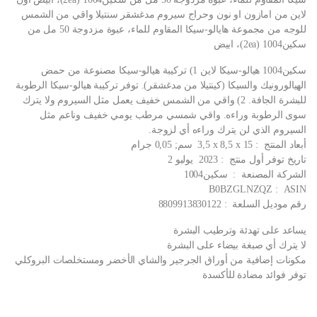
لاين من امازون او نون وحراج سيروم مدغشقر سنتيلا واقي من الشمس
للوجه من مجموعة هايالو-سيكا المقاوم للماء، عبوة مزدوجة 50 مل من
سكين1004 (2ea)، ابيض
سكين1004 هيالو-سيكا لاين 1) تركيبة هيالو-سيكا مصنوعة من حمض
الهيالورونيك والسيكا (كينتيلا من مدغشقر). توفر تركيبة هيالو-سيكا الرطوبة
للبشرة الجافة. 2) واقي من الشمس خفيف يعمل مثل السيروم ولا يترك
سوى الرطوبة وراءه. واقي شمسي مرطب يومي خفيف وناعم مثل
السيروم الذي لن يترك وراءه أي لزوجة.
أبعاد المنتج ‏ : ‎ 3,5 x 8,5 x 15 سم; 0,05 جرام
تاريخ توفر أول منتج ‏ : ‎ 2023 يوليو 2
الشركة المصنعة ‏ : ‎ سكين1004
ASIN ‏ : ‎ B0BZGLNZQZ
رقم موديل السلعة ‏ : ‎ 8809913830122
يساعد على تهدئة وترطيب البشرة
لا يترك أي صبغة بيضاء على البشرة
مكونات إضافية من أوراق الجرجير والشاي الأخضر ومستخلصات البروكلي
توفر فوائد مضادة للأكسدة