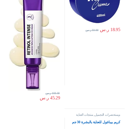
18.95
ر.س
33.00
ر.س
103.50
ر.س
45.29
ر.س
مستحضرات التجميل
,
منتجات العناية
بالبشرة
كريم بيبانثول للعناية بالبشرة 30 جم