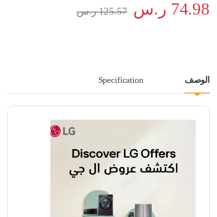
74.98
ر.س
125.57
ر.س
الوصف
Specification