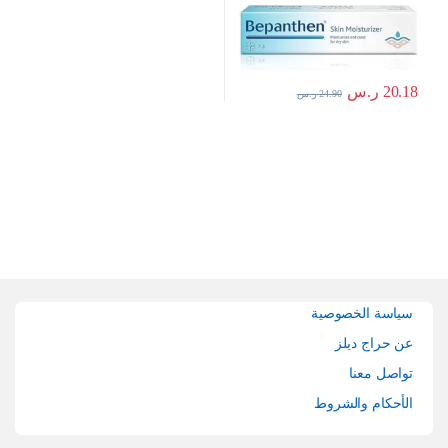
20.18
ر.س
24.90
ر.س
Brands Carouse
سياسة الخصوصية
عن حراج ديلز
تواصل معنا
الأحكام والشروط