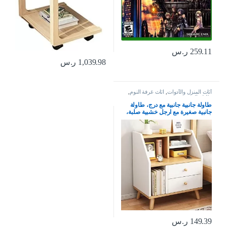
259.11
ر.س
1,039.98
ر.س
أثاث المنزل والأدوات
,
اثاث غرفة النوم
,
طاولة السرير
طاولة جانبية جانبية مع درج، طاولة
جانبية صغيرة مع ارجل خشبية صلبة،
طاولة بجانب السرير للتخزين، طاولة
بيضاء مع منظم خزانة ملفات في غرفة
المعيشة وغرفة النوم والمكتب (50 ×
30 × 60 سم)
149.39
ر.س