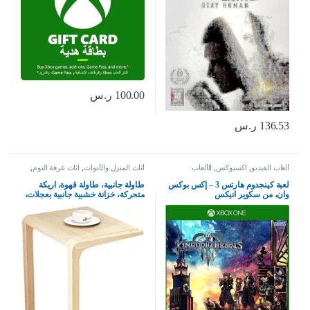
100.00
ر.س
136.53
ر.س
ألعاب الفيديو
,
اكسبوكس
,
الألعاب
أثاث المنزل والأدوات
,
اثاث غرفة النوم
,
طاولة السرير
لعبة كينجدوم هارتس 3 – إكس بوكس
طاولة جانبية، طاولة قهوة، اريكة
وان، من سكوير انيكس
متحركة، خزانة خشبية جانبية بعجلات،
طالوة ركن وبجانب السرير (اللون:
ستايل 1)