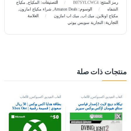
رمز المنتج:
B07SYLCWC4
التصنيفات:
المكياج
,
مكياج
الشفاه
الوسوم:
Amazon Deals
,
شراء مكياج امازون
,
مكياج اونلاين
,
ميك اب
,
ميك اب امازون
العلامة
التجارية:
التجارية سويس بيوتي
منتجات ذات صلة
ألعاب الفيديو
,
اكسبوكس
,
الألعاب
ألعاب الفيديو
,
اكسبوكس
,
الألعاب
تيكلاند دينج لايت 2 إصدار قياسي
بطاقة هدايا اكس بوكس | 50 ريال
ستاي هيومان لإكس بوكس سيريز
سعودي | قسيمة رقمية | Xbox One
إكس بوكس وان
سلسلة S | X وويندوز | (كود التحميل)
– حساب المملكة العربية السعودية