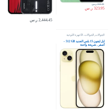
359.00
ر.س
323.95
ر.س
2,444.45
ر.س
الجوالات
,
الجوالات، الأجهزة اللوحية
وإكسسواراتها
ابل ايفون 15 بلس الجديد‏ GB‏ 512‏‏‏‏ –
أصفر , شريحة واحدة