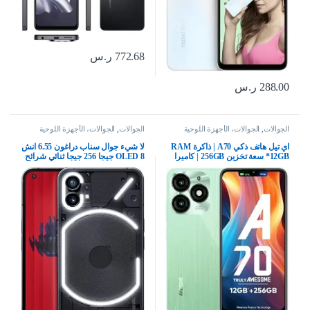
772.68
ر.س
288.00
ر.س
الجوالات
,
الجوالات، الأجهزة اللوحية
الجوالات
,
الجوالات، الأجهزة اللوحية
وإكسسواراتها
وإكسسواراتها
اي تيل هاتف ذكي A70 | ذاكرة RAM
لا شيء جوال سناب دراغون 6.55 انش
12GB* سعة تخزين 256GB | كاميرا
OLED 8 جيجا 256 جيجا ثنائي شرائح
سيلفي بالذكاء الاصطناعي 8MP |
الاتصال 5G كاميرا 50 ميجابكسل
بطارية 5000mAh | شحن من النوع C
جلوف، هاتف ذكي اسود
| شريط ديناميكي | اخضر، بشريحتين