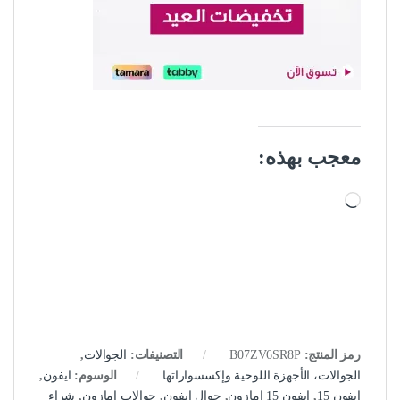
معجب بهذه:
جاري التحميل…
رمز المنتج:
B07ZV6SR8P
التصنيفات:
الجوالات
,
الجوالات، الأجهزة اللوحية وإكسسواراتها
الوسوم:
ايفون
,
ايفون 15
,
ايفون 15 امازون
,
جوال ايفون
,
جوالات امازون
,
شراء