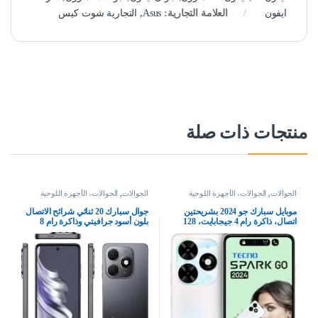
ايفون
العلامة التجارية:
Asus
,
التجارية شوت كيس
منتجات ذات صلة
الجوالات
,
الجوالات، الأجهزة اللوحية
الجوالات
,
الجوالات، الأجهزة اللوحية
وإكسسواراتها
وإكسسواراتها
موبايل سبارك جو 2024 بشريحتين
جوال سبارك 20 ثنائي شرائح الاتصال
اتصال، ذاكرة رام 4 جيجابايت، 128
بلون أسود جرافيتي وذاكرة رام 8
جيجابايت، شبكة الجيل الرابع 4G –
جيجابايت وذاكرة داخلية 256 جيجابايت
اصدار الشرق الاوسط، ابيض
الجيل الرابع – إصدار الشرق الأوسط،
كيه جيه 5 ان