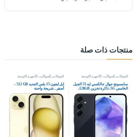
منتجات ذات صلة
الجوالات
,
الجوالات، الأجهزة اللوحية
الجوالات
,
الجوالات، الأجهزة اللوحية
وإكسسواراتها
وإكسسواراتها
سامسونج جوال جالكسي ايه 55 الجيل
ابل ايفون 15 بلس الجديد‏ GB‏ 512‏‏‏‏ –
الخامس 5G، ذاكرة تخزين 128GB،
أصفر , شريحة واحدة
ذاكرة RAM 8GB، هاتف ذكي بنظام
اندرويد، كحلي رائع (اصدار المملكة
العربية السعودية)