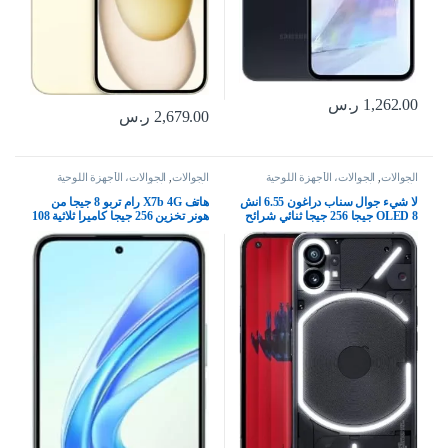
1,262.00
ر.س
2,679.00
ر.س
الجوالات
,
الجوالات، الأجهزة اللوحية
الجوالات
,
الجوالات، الأجهزة اللوحية
وإكسسواراتها
وإكسسواراتها
لا شيء جوال سناب دراغون 6.55 انش
هاتف X7b 4G رام تربو 8 جيجا من
OLED 8 جيجا 256 جيجا ثنائي شرائح
هونر تخزين 256 جيجا كاميرا ثلاثية 108
الاتصال 5G كاميرا 50 ميجابكسل
ميجا، شاشة 6.8 بوصة 90 هرتز،
جلوف، هاتف ذكي اسود
بطارية 6000 مللي أمبير شحن 35 واط
معالج سناب دراجون 6 نانومتر ثنائي
شرائح اتصال اندرويد 13 أخضر زمردي