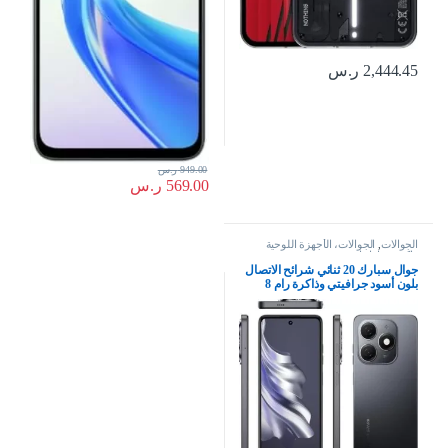
2,444.45
ر.س
949.00
ر.س
569.00
ر.س
الجوالات
,
الجوالات، الأجهزة اللوحية
وإكسسواراتها
جوال سبارك 20 ثنائي شرائح الاتصال
بلون أسود جرافيتي وذاكرة رام 8
جيجابايت وذاكرة داخلية 256 جيجابايت
الجيل الرابع – إصدار الشرق الأوسط،
كيه جيه 5 ان