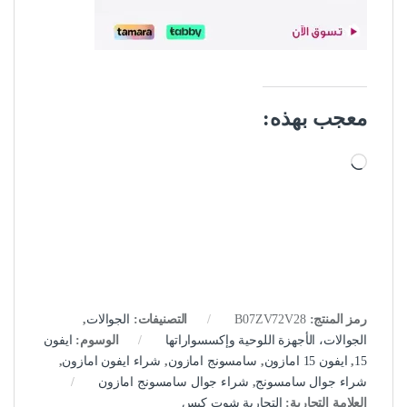
معجب بهذه:
جاري التحميل…
رمز المنتج:
B07ZV72V28
التصنيفات:
الجوالات
,
الجوالات، الأجهزة اللوحية وإكسسواراتها
الوسوم:
ايفون
15
,
ايفون 15 امازون
,
سامسونج امازون
,
شراء ايفون امازون
,
شراء جوال سامسونج
,
شراء جوال سامسونج امازون
العلامة التجارية:
التجارية شوت كيس