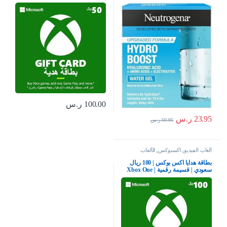
كامل للعناية بالبشرة مع حمض
سلسلة S | X وويندوز | (كود التحميل)
الهيالورونيك، خفيف الوزن، غير
– حساب المملكة العربية السعودية
كوميدوغينيك، ومناسب للبشرة
الجافة – قد يختلف التغليف، من
نيوتريجينا
100.00
ر.س
23.95
ر.س
50.95
ر.س
ألعاب الفيديو
,
اكسبوكس
,
الألعاب
بطاقة هدايا اكس بوكس | 100 ريال
سعودي | قسيمة رقمية | Xbox One
سلسلة S | X وويندوز | (كود التحميل)
– حساب المملكة العربية السعودية