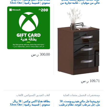
عالي من موفيان – علامة تجارية من
سعودي | قسيمة رقمية | Xbox One
حراج، بلون اسود وجوزي – مقاس 56
سلسلة S | X وويندوز | (كود التحميل)
× 40 × 36 سم، خشب مُصنع
– حساب المملكة العربية السعودية
300.00
ر.س
109.71
ر.س
مستحضرات التجميل
,
منتجات العناية
ألعاب الفيديو
,
اكسبوكس
,
الألعاب
بالبشرة
نيتروجينا جل مائي هيدرو بوست، 50
بطاقة هدايا اكس بوكس | 50 ريال
مل، جل مرطب للوجه، نظام ترطيب
سعودي | قسيمة رقمية | Xbox One