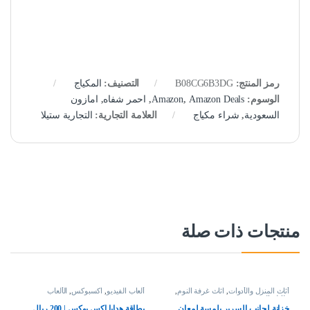
رمز المنتج:
B08CG6B3DG
التصنيف:
المكياج
الوسوم:
Amazon Deals
,
Amazon
,
احمر شفاه
,
امازون
السعودية
,
شراء مكياج
العلامة التجارية:
التجارية ستيلا
منتجات ذات صلة
أثاث المنزل والأدوات
,
اثاث غرفة النوم
,
ألعاب الفيديو
,
اكسبوكس
,
الألعاب
طاولة السرير
خزانة لجانب السرير بلمسة لمعان
بطاقة هدايا اكس بوكس | 200 ريال