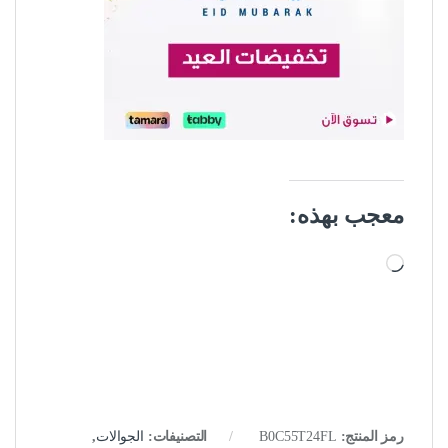
معجب بهذه:
جاري التحميل…
رمز المنتج:
B0C55T24FL
التصنيفات:
الجوالات
,