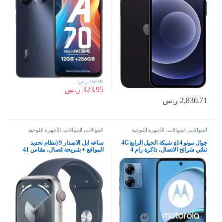
359.00
ر.س
323.95
ر.س
2,836.71
ر.س
الجوالات
,
الجوالات، الأجهزة اللوحية
الجوالات
,
الجوالات، الأجهزة اللوحية
وإكسسواراتها
وإكسسواراتها
جوال موتو g14 شبكة الجيل الرابع 4G
ساعه ابل الاصدار 9‏ (نظام تحديد
ثنائي شرائح الاتصال، ذاكرة رام 4
المواقع + شريحة اتصال، مقاس 41
جيجابايت وذاكرة داخلية 128 جيجابايت
مم) إطار ألومنيوم فضي مع حزام
وشاشة بدقة FHD+ بمعدل تحديث 60
رياضي بلون أزرق عاصف – مقاس
هرتز وكاميرا بدقة 50 ميجابكسل من
M/L
موتورولا، لون أزرق سماوي