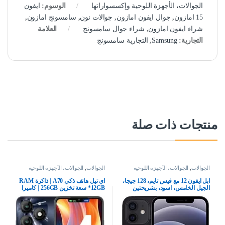
الجوالات، الأجهزة اللوحية وإكسسواراتها
الوسوم:
ايفون
15 امازون
,
جوال ايفون امازون
,
جوالات نون
,
سامسونج امازون
,
شراء ايفون امازون
,
شراء جوال سامسونج
العلامة
التجارية:
Samsung
,
التجارية سامسونج
منتجات ذات صلة
الجوالات
,
الجوالات، الأجهزة اللوحية
الجوالات
,
الجوالات، الأجهزة اللوحية
وإكسسواراتها
وإكسسواراتها
ابل ايفون 12 مع فيس تايم، 128 جيجا،
اي تيل هاتف ذكي A70 | ذاكرة RAM
الجيل الخامس، اسود، بشريحتين
12GB* سعة تخزين 256GB | كاميرا
سيلفي بالذكاء الاصطناعي 8MP |
بطارية 5000mAh | شحن من النوع C
| شريط ديناميكي | اسود ستارليش،
بشريحتين