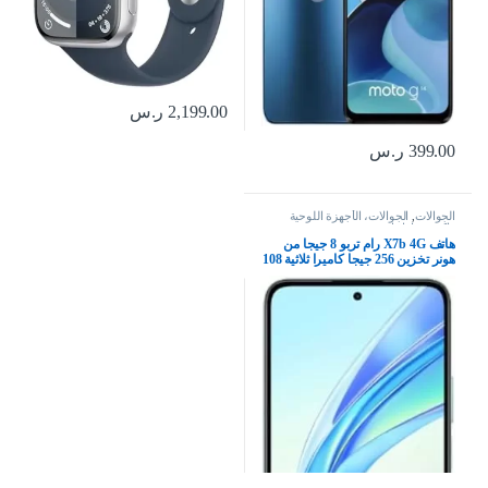
2,199.00
ر.س
399.00
ر.س
الجوالات
,
الجوالات، الأجهزة اللوحية
وإكسسواراتها
هاتف X7b 4G رام تربو 8 جيجا من
هونر تخزين 256 جيجا كاميرا ثلاثية 108
ميجا، شاشة 6.8 بوصة 90 هرتز،
بطارية 6000 مللي أمبير شحن 35 واط
معالج سناب دراجون 6 نانومتر ثنائي
شرائح اتصال اندرويد 13 أخضر زمردي