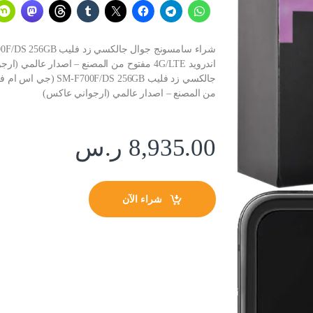
اندرويد 4G/LTE مفتوح من المصنع – اصدار ع
من المصنع – اصدار عالمي (ارجواني عاكس)
8,935.00
ر.س
شراء الآن