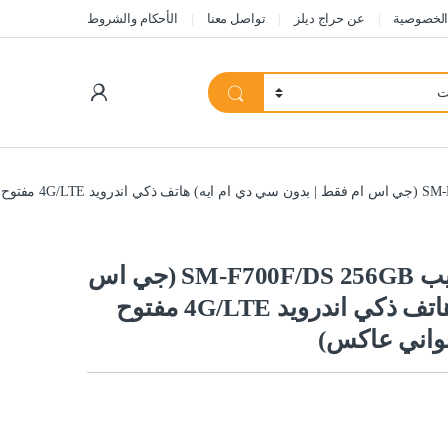
الخصوصية
عن حراج ديلز
تواصل معنا
الأحكام والشروط
My Account
سامسونج جوال جالكسي زد فليب SM-F700F/DS 256GB (جي اس
ام فقط | بدون سي دي ام ايه) هاتف ذكي اندرويد 4G/LTE مفتوح
جواني عاكس)