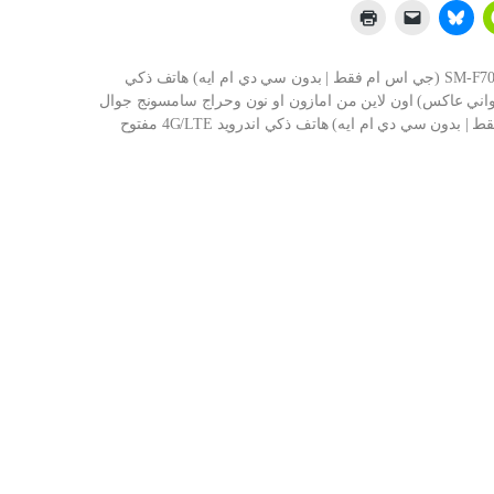
شراء سامسونج جوال جالكسي زد فليب SM-F700F/DS 256GB (جي اس ام فقط | بدون سي دي ام ايه) هاتف ذكي
المي (ارجواني عاكس) اون لاين من امازون او نون وحراج سامسونج جوال
جالكسي زد فليب SM-F700F/DS 256GB (جي اس ام فقط | بدون سي دي ام ايه) هاتف ذكي اندرويد 4G/LTE مفتوح