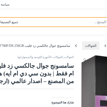
سياسة 
الجوالات
سامسونج جوال جالكسي زد فليب SM-F700F/DS 256GB (جي اس ام فقط | بدون سي دي ام ايه) هاتف ذكي اندرويد 4G/LTE مفتوح من المصنع – اصدار عالمي (ارجواني عاكس)
الجوالات
,
الجوالات، الأجهزة اللوحية وإكسسواراتها
🔍
من المصنع – اصدار عالمي (ار
شارك هذا الموضوع: