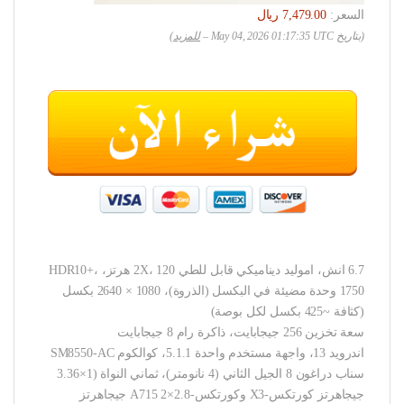
السعر:
(بتاريخ May 04, 2026 01:17:35 UTC –
للمزيد
)
6.7 انش، اموليد ديناميكي قابل للطي 2X، 120 هرتز، HDR10+،
1750 وحدة مضيئة في البكسل (الذروة)، 1080 × 2640 بكسل
(كثافة ~425 بكسل لكل بوصة)
سعة تخزين 256 جيجابايت، ذاكرة رام 8 جيجابايت
اندرويد 13، واجهة مستخدم واحدة 5.1.1، كوالكوم SM8550-AC
سناب دراغون 8 الجيل الثاني (4 نانومتر)، ثماني النواة (1×3.36
جيجاهرتز كورتكس-X3 وكورتكس-A715 2×2.8 جيجاهرتز