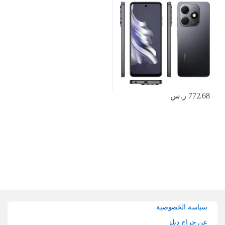
الجيل الرابع – إصدار الشرق الأوسط،
كيه جيه 5 ان
772.68
ر.س
Brands Carouse
سياسة الخصوصية
عن حراج ديلز