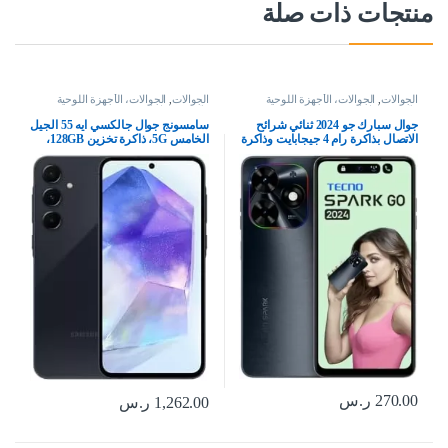
منتجات ذات صلة
الجوالات
,
الجوالات، الأجهزة اللوحية
الجوالات
,
الجوالات، الأجهزة اللوحية
وإكسسواراتها
وإكسسواراتها
جوال سبارك جو 2024 ثنائي شرائح
سامسونج جوال جالكسي ايه 55 الجيل
الاتصال بذاكرة رام 4 جيجابايت وذاكرة
الخامس 5G، ذاكرة تخزين 128GB،
داخلية 64 جيجابايت ويدعم تقنية 4G –
ذاكرة RAM 8GB، هاتف ذكي بنظام
اصدار الشرق الاوسط، أسود
اندرويد، كحلي رائع (اصدار المملكة
العربية السعودية)
270.00
ر.س
1,262.00
ر.س