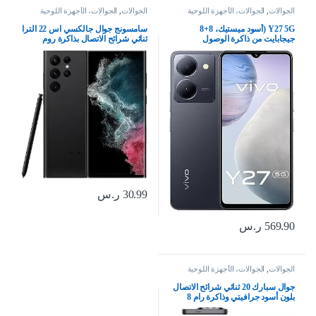
الجوالات
,
الجوالات، الأجهزة اللوحية
الجوالات
,
الجوالات، الأجهزة اللوحية
وإكسسواراتها
وإكسسواراتها
Y27 5G (أسود ميستيك، 8+8
سامسونج جوال جالكسي اس 22 الترا
جيجابايت من ذاكرة الوصول
ثنائي شرائح الاتصال بذاكرة روم
العشوائي، 256 جيجابايت) FHD+
128GB وذاكرة RAM 8GB (جي اس
شاشة مثقوبة | كاميرا رئيسية بورتريه
ام فقط | بدون سي دي ام ايه) هاتف
بدقة 50 ميجابكسل | سيلفي 8
ذكي 5G مفتوح من المصنع (اسود
ميجابكسل | شاحن فلاش بقوة 44
فانتوم) – اصدار عالمي
وات، 5000 مللي أمبير | نفك
30.99
ر.س
569.90
ر.س
الجوالات
,
الجوالات، الأجهزة اللوحية
وإكسسواراتها
جوال سبارك 20 ثنائي شرائح الاتصال
بلون أسود جرافيتي وذاكرة رام 8
جيجابايت وذاكرة داخلية 256 جيجابايت