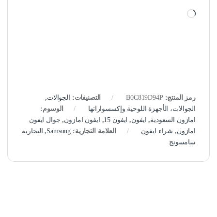
جاري التحميل…
رمز المنتج:
B0C819D94P
التصنيفات:
الجوالات
,
الجوالات، الأجهزة اللوحية وإكسسواراتها
الوسوم:
امازون السعودية
,
ايفون
,
ايفون 15
,
ايفون امازون
,
جوال ايفون
امازون
,
شراء ايفون
العلامة التجارية:
Samsung
,
التجارية
سامسونج