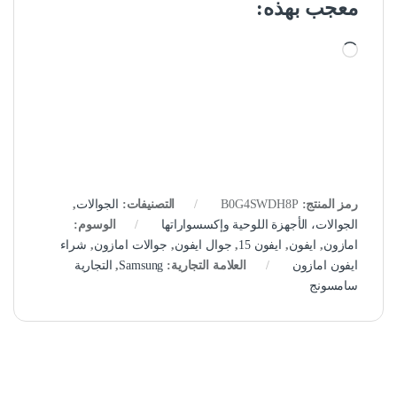
معجب بهذه:
جاري التحميل…
رمز المنتج:
B0G4SWDH8P
التصنيفات:
الجوالات
,
الجوالات، الأجهزة اللوحية وإكسسواراتها
الوسوم:
امازون
,
ايفون
,
ايفون 15
,
جوال ايفون
,
جوالات امازون
,
شراء
ايفون امازون
العلامة التجارية:
Samsung
,
التجارية
سامسونج