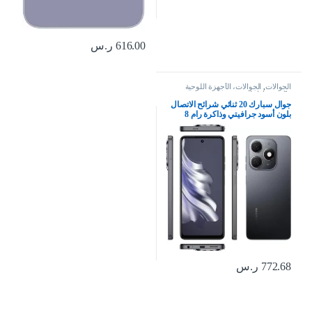
616.00
ر.س
الجوالات
,
الجوالات، الأجهزة اللوحية
وإكسسواراتها
جوال سبارك 20 ثنائي شرائح الاتصال
بلون أسود جرافيتي وذاكرة رام 8
جيجابايت وذاكرة داخلية 256 جيجابايت
الجيل الرابع – إصدار الشرق الأوسط،
كيه جيه 5 ان
772.68
ر.س