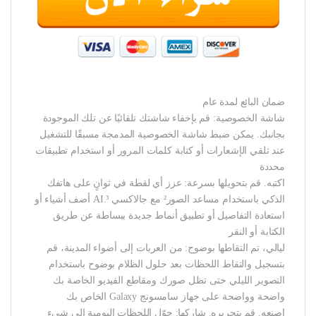
ضمان البائع لمدة عام
شاشة الخصوصية: قم بإخفاء شاشتك تلقائيًا عن تلك الموجودة
بجانبك. يمكن ضبط شاشة الخصوصية المدمجة مسبقًا للتشغيل
عند تلقي الإشعارات أو كتابة كلمات المرور أو استخدام تطبيقات
محددة
اكتبه. قم بتحويلها بسرعة: عزز أي لقطة في ثوانٍ على هاتفك
الذكي باستخدام مساعد الصور² مع جالاكسي AI.³ أضف أشياء أو
استعادة التفاصيل أو تطبيق أنماط جديدة ببساطة عن طريق
الكتابة أو النقر
ليالي، تم التقاطها بوضوح: من العربات إلى أضواء المدينة، قم
بتسجيل والتقاط اللحظات بعد حلول الظلام بوضوح باستخدام
التصوير الليلي حتى تظل صورك ومقاطع الفيديو الخاصة بك
واضحة وواضحة على جهاز سامسونج Galaxy الخاص بك
اصنعه. قم بتحريره. شاركها: حوّل اللحظات اليومية إلى شيء