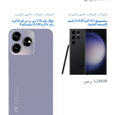
الجوالات
,
الجوالات، الأجهزة اللوحية
الجوالات
,
الجوالات، الأجهزة اللوحية
وإكسسواراتها
وإكسسواراتها
سامسونج S23 الترا 512GB اسود
جوال بليد V50 من زد تي اي (ذاكرة
(النسخة المانية)
رام: ذاكرة RAM ديناميكية 8
جيجابايت + 10 جيجابايت، ذاكرة روم:
256 جيجابايت)، شاشة كبيرة 6.6 بوصة
FHD+ ، الكاميرا الخلفية: 50
ميجابكسل + 2 ميجابكسل + 2
ميجابكسل،
3,249.00
ر.س