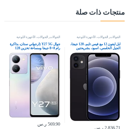
منتجات ذات صلة
الجوالات
,
الجوالات، الأجهزة اللوحية
الجوالات
,
الجوالات، الأجهزة اللوحية
وإكسسواراتها
وإكسسواراتها
ابل ايفون 12 مع فيس تايم، 128 جيجا،
جوال Y27 5G (ارجواني ستان، بذاكرة
الجيل الخامس، اسود، بشريحتين
رام 8+8 جيجا ومساحة تخزين 128
جيجا بشاشة FHD+ وكاميرا رئيسية
50 ميجابكسل وسيلفي 8 وشحن
فلاش 44 واط 5000Mah بتقنية NFC
مع هدية: شريط حول الرقبة بتقنية
بلوتوث، بشريحتين
569.90
ر.س
2,836.71
ر.س