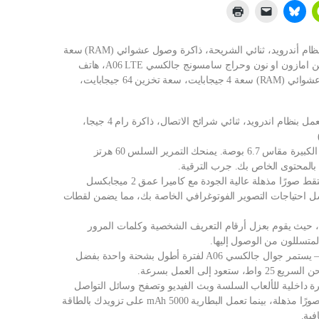
شراء سامسونج جالكسي A06 LTE، هاتف ذكي يعمل بنظام أندرويد، ثنائي الشريحة، ذاكرة وصول عشوائي (RAM) سعة
4 جيجابايت، سعة تخزين 64 جيجابايت، أسود اون لاين من امازون او نون وحراج سامسونج جالكسي A06 LTE، هاتف
ذكي يعمل بنظام أندرويد، ثنائي الشريحة، ذاكرة وصول عشوائي (RAM) سعة 4 جيجابايت، سعة تخزين 64 جيجابايت،
سامسونج جوال جالكسي ايه 06 ال تي اي، هاتف ذكي يعمل بنظام اندرويد، ثنائي شرائح الاتصال، ذاكرة رام 4 جيجا،
قم بزيادة رؤيتك إلى أقصى حد مع شاشة جالكسي A06 الكبيرة مقاس 6.7 بوصة. يمنحك التمرير السلس 60 هرتز
اكتشف قوة كاميرا جالكسي A06 بدقة 50 ميجابكسل. التقط صورًا مذهلة عالية الجودة مع كاميرا عمق 2 ميجابكسل
اد. تكمل الكاميرا الأمامية بدقة 8 ميجابكسل احتياجات التصوير الفوتوغرافي الخاصة بك، مما يضمن لقطات
 حيث يقوم بعزل أرقام التعريف الشخصية وكلمات المرور
متسللون من الوصول إليها.
استمتع بالمزيد مما تحب دون القلق بشأن عمر البطارية – يستمر جوال جالكسي A06 لفترة أطول بشحنة واحدة بفضل
جوال جالكسي A06 بمعالج ميديا تيك G85 وذاكرة داخلية للألعاب السلسة وبث الفيديو وتصفح وسائل التواصل
الاجتماعي. تلتقط الكاميرا الرئيسية بدقة 50 ميجابكسل صورًا مذهلة، بينما تعمل البطارية 5000 mAh على تزويدك بالطاقة
فية.