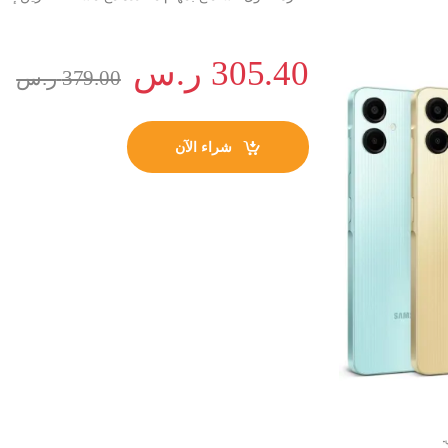
305.40
ر.س
379.00
ر.س
شراء الآن