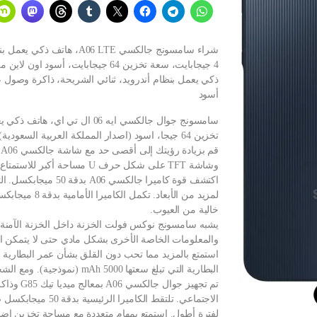
أسود
تخزين 64 جيجا، اسود (اصدار المملكة العربية السعودية)
وشاشة TFT على شكل حرف U مساحة أكبر للاستمتاع بالمحتوى الخاص بك. جرب الترقية.
لمزيد من الأبع
خالية من العيوب.
يشبه سامسونج نوكس فولت الخزنة داخل الخزنة الآمنة،
والمعلومات الخاصة الأخرى بشكل مادي حتى لا يتمكن ال
البطارية التي تبلغ سعتها 5000 mAh (نموذجية). ومع الشحن السريع 25 واط، ستعود إلى العمل بسرعة.
تم تجهيز 
لفترة أطول. استمتع بمهام متعددة مع مساحة تخزين إضا