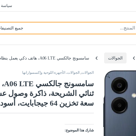
سياسة 
الجوالات
سامسونج جالكسي A06 LTE، هاتف ذكي يعمل بنظام أندرويد، ثنائي الشريحة، ذاكرة وصول عشوائي (RAM) سعة 4 جيجابايت، سعة تخزين 64 جيجابايت، أسود
الجوالات
,
الجوالات، الأجهزة اللوحية وإكسسواراتها
🔍
سام
سعة تخزين 64 جيجابايت، أسود
شارك هذا الموضوع: