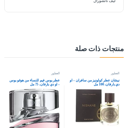
ليف ناتشورال
منتجات ذات صلة
العطور
العطور
نيشان عطر كولونيز من سافران – او
عطر بوس فيم للنساء من هوغو بوس
دي بارفان، 100 مل
– او دي بارفان، 75 مل