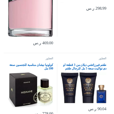
298.99
ر.س
469.00
ر.س
العطور
العطور
طقم فيرزاتشي ديلان من 3 قطعة او
كولونيا نيشان مناسبة للجنسين سعة
دى تواليت سعة 5 مل للرجال طقم
100 مل
باحجام صغيرة للرجال
90.04
ر.س
778.00
ر.س