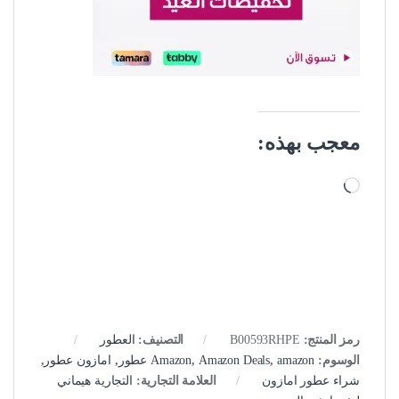
معجب بهذه:
جاري التحميل…
رمز المنتج:
B00593RHPE
التصنيف:
العطور
الوسوم:
amazon عطور
,
Amazon Deals
,
Amazon
,
امازون عطور
,
شراء عطور امازون
العلامة التجارية:
التجارية هيماني