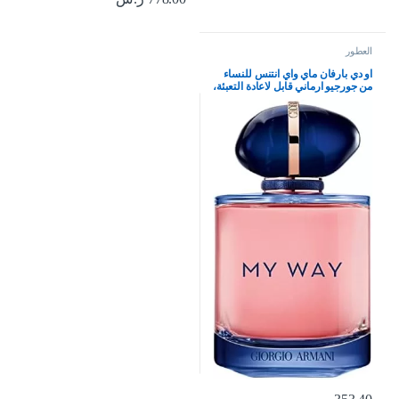
العطور
او دي بارفان ماي واي انتنس للنساء
من جورجيو ارماني قابل لاعادة التعبئة،
3.0 اونصة