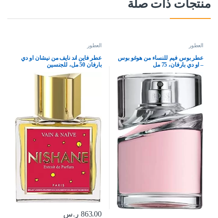
منتجات ذات صلة
العطور
العطور
عطر بوس فيم للنساء من هوغو بوس
عطر فاين اند نايف من نيشان او دي
– او دي بارفان، 75 مل
بارفان 50 مل، للجنسين
863.00
ر.س