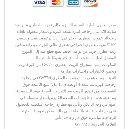
سعر معقول للغاية بالنسبة لك: زيت البرغموت العطري 4 اونصة
سائلة 120 مل زجاجة كبيرة بسعة كبيرة وبأسعار معقولة للغاية
زيت البرغموت العطري الاحترافي: زيت برغموت نقي وطبيعي
100% وزيت عطري احترافي عضوي عالي الجودة ذو رائحة قوية
زيت عطري فريد من نوعه: أضف بضع قطع منه إلى الموزع
المفضل لديك واستمتع بأجواء أكثر هدوءًا واسترخاءً
المكونات: يتم استخراج الزيت العطري Gv77zf من البرغموت
ويخضع لاختبارات واختبارات صارمة
التعبئة: يتم تعبئة زيت البرغموت العطري Gv77zf في زجاجة
زجاجية كهرمانية سعة 4 أونصة (120 مل) تمنع الأشعة فوق
البنفسجية من تدهور الزيت بعد التعرض للأشعة فوق البنفسجية.
يتم تعبئة هذه الزجاجة ذات السعة الكبيرة بأسعار معقولة في
عبوة مزدوجة الإغلاق وتأتي مع قطارة زجاجية منفصلة للحصول
على جرعات دقيقة. بالإضافة إلى ذلك، يمكن تدوير القطارة
الزجاجية مباشرة فوق فم زجاجة الآس
العلامة التجارية: GV77ZF