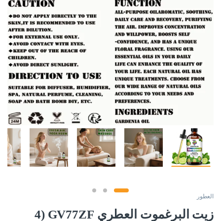
العطور
زيت البرغموت العطري GV77ZF (4