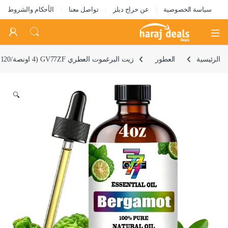
سياسة الخصوصية
عن حراج ديلز
تواصل معنا
الأحكام والشروط
Open
الرئيسية
العطور
زيت البرغموت العطري GV77ZF (4 اونصة/120 مل) – زيوت البرغموت المستخدمة في الموزعات والمرطبات والحمامات المنزلية ومنتجات التنظيف واليوغا والصابون اليدوي والشموع المعطرة التي تصنعها بنفسك
🔍