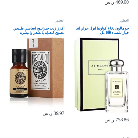
469.00
ر.س
العطور
العطور
جو مالون بخاخ كولونيا ايرل جراي اند
اكارز زيت جيرانيوم اساسي طبيعي
خيار للنساء 100 مل
عضوي للعناية بالشعر والبشرة
والجسم، موزع للشموع والصابون
والحرف اليدوية والتدليك، 10 مل
39.97
ر.س
758.86
ر.س