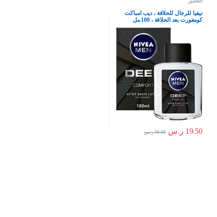
العطور
نيفيا للرجال للحلاقة ، ديب امباكت
كومفورت بعد الحلاقة ، 100 مل
19.50
ر.س
38.00
ر.س