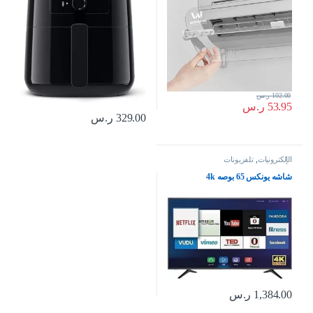
102.00
ر.س
53.95
ر.س
329.00
ر.س
الإلكترونيات
,
تلفزيونات
شاشه يونكس 65 بوصه 4k
1,384.00
ر.س