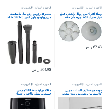
الأجهزة المنزلية
,
الإلكترونيات
الأجهزة المنزلية
,
الإلكترونيات
وصلة اقتران من رويال رابتشر، قطع
مجموعة رؤوس رش مياه بلاستيكية
غيار محرك خلاط وبرطمان خلاط
من رويلوجود بلون اسود (id:9e 372 bb
للخلاط الهندي المطحنة والعصارة
6c1 f8c
(مقرنة 5)
62.43
ر.س
204.96
ر.س
الأجهزة المنزلية
,
الإلكترونيات
الأجهزة المنزلية
,
الإلكترونيات
موجه هواء مكيف السبلت موديل
مقلاة هوائية سعة 0.8 كجم من
كلاسيك من ويتفورمز , بدون تثقيب
فيليبس، للقلي والخبز والشواء
للجدار , حجم قابل للتعديل ليناسب
والتحميص او إعادة التسخين، تعمل
جميع مقاسات المكيفات
بتردد 60 هرتز فقط، HD920090،
أسود، 4.1 ليتر، 1400.0 واط