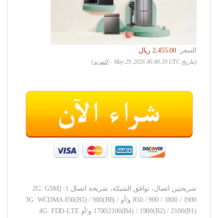
السعر:
(بتاريخ May 29, 2026 06:40:39 UTC –
للمزيد
)
شريحتين اتصال، توافق الشبكة، شريحة اتصال 1: [2G: GSM
850 / 900 / 1800 / 1900 و/أو 3G: WCDMA 850(B5) / 900(B8) /
1700|2100(B4) / 1900(B2) / 2100(B1) و/أو 4G: FDD-LTE