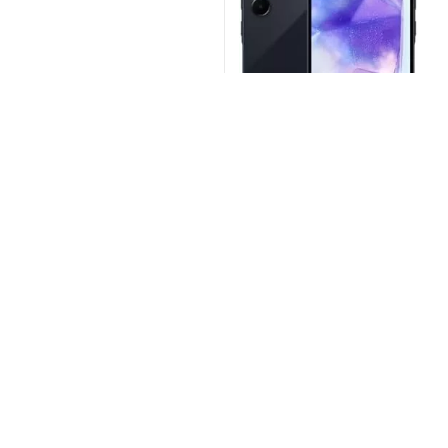
1,262.00
ر.س
Brands Carouse
سياسة الخصوصية
عن حراج ديلز