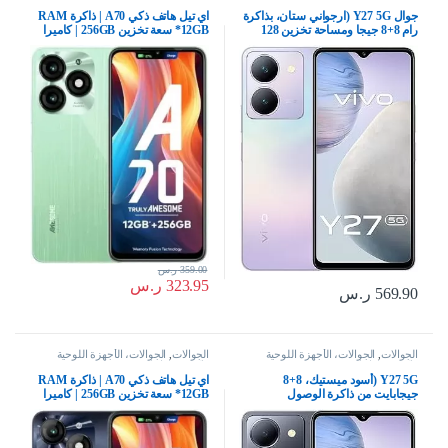
وإكسسواراتها
وإكسسواراتها
جوال Y27 5G (ارجواني ستان، بذاكرة
اي تيل هاتف ذكي A70 | ذاكرة RAM
رام 8+8 جيجا ومساحة تخزين 128
12GB* سعة تخزين 256GB | كاميرا
جيجا بشاشة FHD+ وكاميرا رئيسية
سيلفي بالذكاء الاصطناعي 8MP |
50 ميجابكسل وسيلفي 8 وشحن
بطارية 5000mAh | شحن من النوع C
فلاش 44 واط 5000Mah بتقنية NFC
| شريط ديناميكي | اخضر، بشريحتين
مع هدية: شريط حول الرقبة بتقنية
بلوتوث، بشريحتين
359.00
ر.س
323.95
ر.س
569.90
ر.س
الجوالات
,
الجوالات، الأجهزة اللوحية
الجوالات
,
الجوالات، الأجهزة اللوحية
وإكسسواراتها
وإكسسواراتها
Y27 5G (أسود ميستيك، 8+8
اي تيل هاتف ذكي A70 | ذاكرة RAM
جيجابايت من ذاكرة الوصول
12GB* سعة تخزين 256GB | كاميرا
العشوائي، 256 جيجابايت) FHD+
سيلفي بالذكاء الاصطناعي 8MP |
شاشة مثقوبة | كاميرا رئيسية بورتريه
بطارية 5000mAh | شحن من النوع C
بدقة 50 ميجابكسل | سيلفي 8
| شريط ديناميكي | اسود ستارليش،