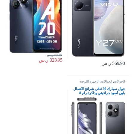
ميجابكسل | شاحن فلاش بقوة 44
بشريحتين
وات، 5000 مللي أمبير | نفك
359.00
ر.س
323.95
ر.س
569.90
ر.س
الجوالات
,
الجوالات، الأجهزة اللوحية
وإكسسواراتها
جوال سبارك 20 ثنائي شرائح الاتصال
بلون أسود جرافيتي وذاكرة رام 8
جيجابايت وذاكرة داخلية 256 جيجابايت
الجيل الرابع – إصدار الشرق الأوسط،
كيه جيه 5 ان