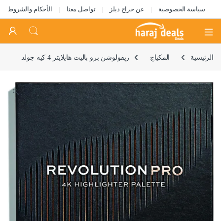
سياسة الخصوصية
عن حراج ديلز
تواصل معنا
الأحكام والشروط
Open
الرئيسية
المكياج
ريفولوشن برو باليت هايلايتر 4 كيه جولد
🔍