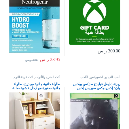
كوميدوغينيك، ومناسب للبشرة
الجافة – قد يختلف التغليف، من
نيوتريجينا
300.00
ر.س
23.95
ر.س
50.95
ر.س
ألعاب الفيديو
,
اكسبوكس
,
الألعاب
أثاث المنزل والأدوات
,
اثاث غرفة النوم
,
طاولة السرير
ريزدنت إيفل فيليدج – (إكس بوكس
طاولة جانبية جانبية مع درج، طاولة
وان / إكس بوكس سيريس إكس
جانبية صغيرة مع ارجل خشبية صلبة،
بوكس إكس بوكس إكس | إس إس
طاولة بجانب السرير للتخزين، طاولة
بيضاء مع منظم خزانة ملفات في غرفة
المعيشة وغرفة النوم والمكتب (50 ×
30 × 60 سم)