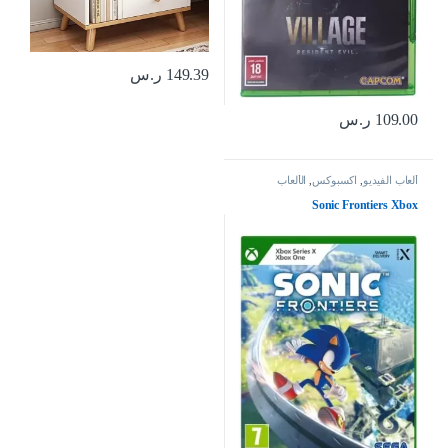
149.39
ر.س
109.00
ر.س
ألعاب الفيديو
,
اكسبوكس
,
الألعاب
Sonic Frontiers Xbox