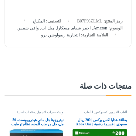
رمز المنتج:
B07F96ZLML
التصنيف:
المكياج
الوسوم:
Amazon
,
احمر شفاه
,
مسكارا
,
ميك اب
,
واقي شمس
العلامة التجارية:
التجارية ريفولوشن برو
منتجات ذات صلة
ألعاب الفيديو
,
اكسبوكس
,
الألعاب
مستحضرات التجميل
,
منتجات العناية
بالبشرة
بطاقة هدايا اكس بوكس | 200 ريال
نيتروجينا جل مائي هيدرو بوست، 50
سعودي | قسيمة رقمية | Xbox One
مل، جل مرطب للوجه، نظام ترطيب
سلسلة S | X وويندوز | (كود التحميل)
كامل للعناية بالبشرة مع حمض
– حساب المملكة العربية السعودية
الهيالورونيك، خفيف الوزن، غير