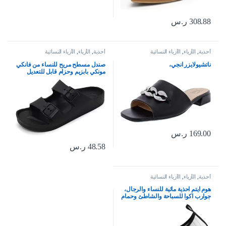
308.88
ر.س
أحذية
,
الأزياء
,
الأزياء النسائية
أحذية
,
الأزياء
,
الأزياء النسائية
ناتشيولايزر انجي،
صندل مسطح مريح للنساء من فانكي
مونكي بابزيم وحزام قابل للتعديل
مصنع من متدة ايفا
169.00
ر.س
48.58
ر.س
أحذية
,
الأزياء
,
الأزياء النسائية
هوم ايتم احذية مائية للنساء والرجال،
جوارب اكوا للسباحة والشاطئ وحمام
السباحة والنهر سهلة الارتداء وسريعة
الجفاف للعطلات والرحلات البحرية
من ملحقات اساسيات اليوجا والكاياك