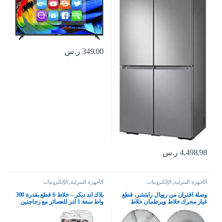
349.00
ر.س
4,498.98
ر.س
الأجهزة المنزلية
,
الإلكترونيات
الأجهزة المنزلية
,
الإلكترونيات
وصلة اقتران من رويال رابتشر، قطع
بلاك اند ديكر – خلاط 6 قطع بقدرة 300
غيار محرك خلاط وبرطمان خلاط
واط سعة 1 لتر للعصائر مع زجاجتين
للخلاط الهندي المطحنة والعصارة
رياضيتين وعصارة حمضيات
(مقرنة 5)
وملحقات، امن للاستخدام في غسالة