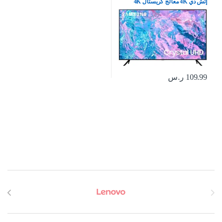
إتش دي 4K معالج كريستال 4K
بيوركلر – (موديل 2023)
UA65CU7000UXSA، أسود
109.99
ر.س
Brands Carouse