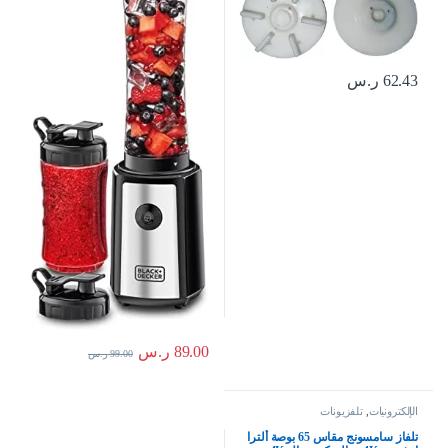
الصحون، اسود، SBX300
62.43
ر.س
89.00
ر.س
99.00
ر.س
الإلكترونيات
,
تلفزيونات
تلفاز سامسونج مقاس 65 بوصة ألترا