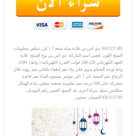
KK1137-BS ,دي اس بي غلاية مياه سعة 1.7 لتر، سلفر معلومات
المنتج اللون: فضي اسم الماركة: دي اس بي نوع المنتج: غلاية
الجهد الكهربائي 220-240 فولت القدرة الكهربائية ( واط): 2200
واط لوحة التحكم يدوي فلتر ماء نعم إطفاء تلقائي نعم رؤية خلال
الزجاج نعم السعة :لتر 1.7لتر مؤشر مستوى الماء نعم قاعدة
متحركة على 360 درجة نعم مقاومة مخفية مخفي مادة الهيكل
ستاليس ستيل مزايا اخرى بلد الصنع: الصين رقم الموديل:
KK1137-BS الضمان: سنتين