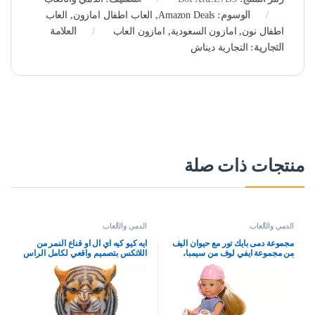
الوسوم:
Amazon Deals
,
العاب اطفال امازون
,
العاب
اطفال نون
,
امازون السعودية
,
امازون العاب
العلامة
التجارية:
التجارية ديناش
منتجات ذات صلة
الدمي والألعاب
الدمي والألعاب
مجموعة دمى بايك تور مع حيوان اليف
ايه كيو كيه اي ال او قناع النمر من
من مجموعة ايفي لوف من سيمبا،
اللاتكس بتصميم واقعي لكامل الراس
ألوان متعددة
لحفلات الهالوين والكرنفالات
والحفلات التنكرية