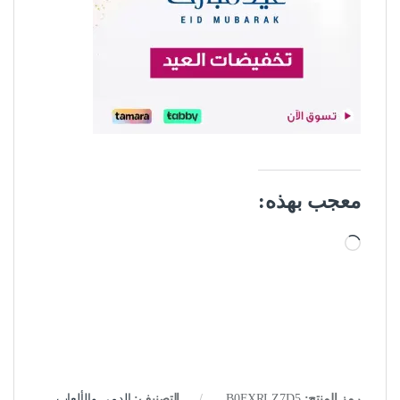
معجب بهذه:
جاري التحميل…
رمز المنتج:
B0FXRLZ7D5
التصنيف:
الدمي والألعاب