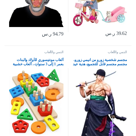
39.62
ر.س
94.79
ر.س
الدمي والألعاب
الدمي والألعاب
مجسم شخصية زورو من انيمي زورو،
ألعاب مونتيسوري للأولاد والبنات
مجسم مجسم قابل للتجميع، هدية عيد
بعمر 1 إلى 3 سنوات ، ألعاب خشبية
ميلاد 19.69 انش، بلاستيك بي في سي
للفرز والتكديس للأطفال الصغار
والأطفال في مرحلة ما قبل المدرسة
، ألعاب تعليمية ، فارز شكل مكدس
التعرف على اللون ، هدية ألغاز التعلم