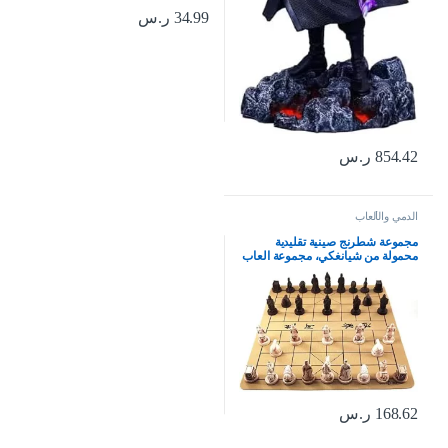
34.99
ر.س
854.42
ر.س
الدمي والألعاب
مجموعة شطرنج صينية تقليدية
محمولة من شيانغكي، مجموعة العاب
لوحية للسفر مع قطع شطرنج من
الراتنج ولوح شطرنج جلدي
168.62
ر.س