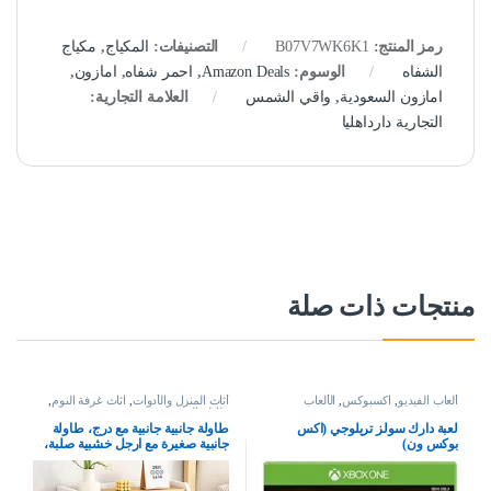
رمز المنتج:
B07V7WK6K1
التصنيفات:
المكياج
,
مكياج
الشفاه
الوسوم:
Amazon Deals
,
احمر شفاه
,
امازون
,
امازون السعودية
,
واقي الشمس
العلامة التجارية:
التجارية دارداهليا
منتجات ذات صلة
ألعاب الفيديو
,
اكسبوكس
,
الألعاب
أثاث المنزل والأدوات
,
اثاث غرفة النوم
,
طاولة السرير
لعبة دارك سولز تريلوجي (اكس
طاولة جانبية جانبية مع درج، طاولة
بوكس ون)
جانبية صغيرة مع ارجل خشبية صلبة،
طاولة بجانب السرير للتخزين، طاولة
بيضاء مع منظم خزانة ملفات في غرفة
المعيشة وغرفة النوم والمكتب (50 ×