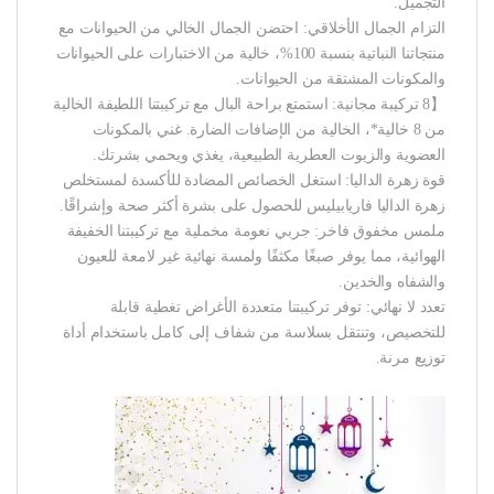
التجميل.
التزام الجمال الأخلاقي: احتضن الجمال الخالي من الحيوانات مع
منتجاتنا النباتية بنسبة 100%، خالية من الاختبارات على الحيوانات
والمكونات المشتقة من الحيوانات.
【8 تركيبة مجانية: استمتع براحة البال مع تركيبتنا اللطيفة الخالية
من 8 خالية*، الخالية من الإضافات الضارة. غني بالمكونات
العضوية والزيوت العطرية الطبيعية، يغذي ويحمي بشرتك.
قوة زهرة الداليا: استغل الخصائص المضادة للأكسدة لمستخلص
زهرة الداليا فاريابيليس للحصول على بشرة أكثر صحة وإشراقًا.
ملمس مخفوق فاخر: جربي نعومة مخملية مع تركيبتنا الخفيفة
الهوائية، مما يوفر صبغًا مكثفًا ولمسة نهائية غير لامعة للعيون
والشفاه والخدين.
تعدد لا نهائي: توفر تركيبتنا متعددة الأغراض تغطية قابلة
للتخصيص، وتنتقل بسلاسة من شفاف إلى كامل باستخدام أداة
توزيع مرنة.