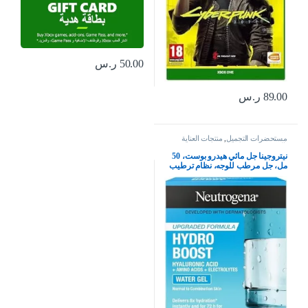
50.00
ر.س
89.00
ر.س
مستحضرات التجميل
,
منتجات العناية
بالبشرة
نيتروجينا جل مائي هيدرو بوست، 50
مل، جل مرطب للوجه، نظام ترطيب
كامل للعناية بالبشرة مع حمض
الهيالورونيك، خفيف الوزن، غير
كوميدوغينيك، ومناسب للبشرة
الجافة – قد يختلف التغليف، من
نيوتريجينا