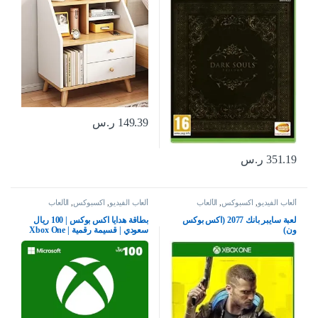
30 × 60 سم)
149.39
ر.س
351.19
ر.س
ألعاب الفيديو
,
اكسبوكس
,
الألعاب
ألعاب الفيديو
,
اكسبوكس
,
الألعاب
لعبة سايبر بانك 2077 (اكس بوكس
بطاقة هدايا اكس بوكس | 100 ريال
ون)
سعودي | قسيمة رقمية | Xbox One
سلسلة S | X وويندوز | (كود التحميل)
– حساب المملكة العربية السعودية