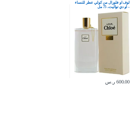
لوف او فلورال من كولي عطر للنساء
– او دي تواليت، 75 مل
600.00
ر.س