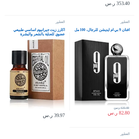
353.40
ر.س
العطور
العطور
افنان 9 بي ام ايديشن للرجال، 100 مل
اكارز زيت جيرانيوم اساسي طبيعي
عضوي للعناية بالشعر والبشرة
والجسم، موزع للشموع والصابون
والحرف اليدوية والتدليك، 10 مل
125.00
ر.س
82.80
ر.س
39.97
ر.س
العطور