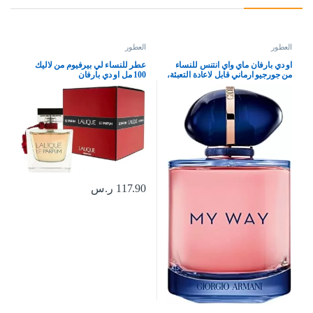
العطور
العطور
او دي بارفان ماي واي انتنس للنساء
عطر للنساء لي بيرفيوم من لاليك
من جورجيو ارماني قابل لاعادة التعبئة،
100 مل او دي بارفان
3.0 اونصة
117.90
ر.س