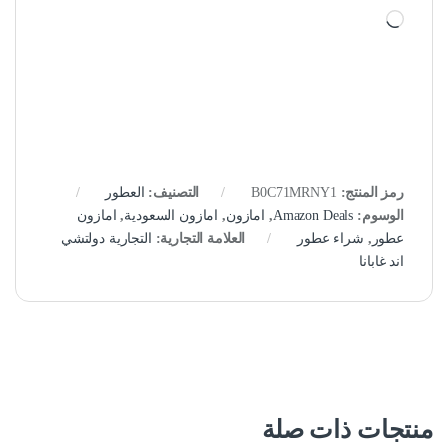
جاري التحميل…
رمز المنتج:
B0C71MRNY1
التصنيف:
العطور
الوسوم:
Amazon Deals
,
امازون
,
امازون السعودية
,
امازون
عطور
,
شراء عطور
العلامة التجارية:
التجارية دولتشي
اند غابانا
منتجات ذات صلة