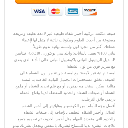
صبغة مكثفة: تركيبة أحمر شفاه طبيعية غير لامعة نظيفة ومريحة
مصنوعة من أحدث العلوم ومكونات نباتية لا مثيل لها لإعطاء
شفاهك أكثر من مجرد لون ولمسة نهائية تدوم طويلاً
نباتي 100% يعمل بالنباتات: وايلد سي بوكثورن، CoQ10، فيتامين
E، بديل الريتينول النباتي باكوشيول النباتي عالي الأداء الذي يغذي
مع تمرير قوي من لون الشفاه!
لمسة نهائية غير لامعة: مع لمسة جريئة من لون الشفاه عالي
الصبغة، تخلق مستحضرات التجميل النباتية الخاصة بنا لمسة
مثالية. يمكن استخدامه بمفرده أو مع قلم تحديد الشفاه أو ملمع
الشفاه أو صبغات الشفاه والخدود المفضلة لدينا وقناع الشفاه
دريمي فائق الترطيب.
أفضل وجه للأمام: من الكونسيلر وهايلايتر إلى أحمر الشفاه
السائل وأحمر الشفاه النظيف بالإضافة إلى صبغات الشفاه
والخدود التي متعددة المهام مثل أحمر الخدود، تم تصميم جميع
علاجات البشرة لدينا للسماح لبشرتك بالتنفس وتجعل بشرتك تبدو