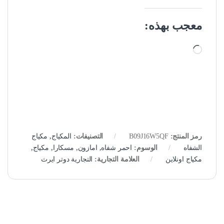
معجب بهذه:
جاري التحميل…
رمز المنتج:
B09J16W5QF
التصنيفات:
المكياج
,
مكياج
الشفاه
الوسوم:
احمر شفاه
,
امازون
,
مسكارا
,
مكياج
,
مكياج اونلاين
العلامة التجارية:
التجارية دوتر ايرث