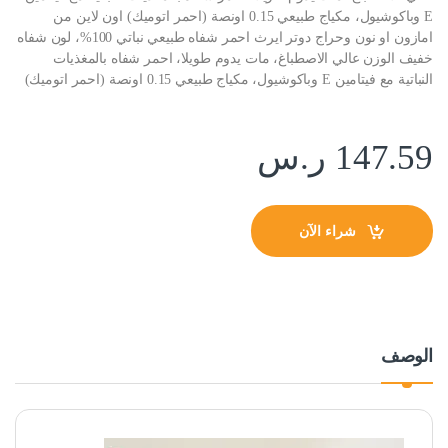
E وباكوشيول، مكياج طبيعي 0.15 اونصة (احمر اتوميك) اون لاين من
امازون او نون وحراج دوتر ايرث احمر شفاه طبيعي نباتي 100%، لون شفاه
خفيف الوزن عالي الاصطباغ، مات يدوم طويلا، احمر شفاه بالمغذيات
النباتية مع فيتامين E وباكوشيول، مكياج طبيعي 0.15 اونصة (احمر اتوميك)
147.59
ر.س
شراء الآن
الوصف