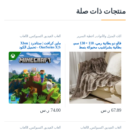
منتجات ذات صلة
أثاث المنزل والأدوات
,
أغطية السرير
ألعاب الفيديو
,
اكسبوكس
,
الألعاب
والوسائد
فااو دو بطانية رمي، 110 × 130 سم،
ماين كرافت | ستاندرد | Xbox
بطانية بشراشيب محبوكة بنمط
One/Series X|S – تحميل الكود
بوهيمي، بطانية تكييف الهواء الصيفية،
بطانية قيلولة، بطانية للسكن الجامعي
للكنبة والتخييم والاقامة المنزلية
والسفر، نمط 2
67.89
ر.س
74.00
ر.س
ألعاب الفيديو
,
اكسبوكس
,
الألعاب
ألعاب الفيديو
,
اكسبوكس
,
الألعاب