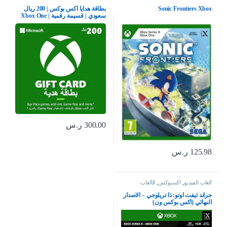
Sonic Frontiers Xbox
بطاقة هدايا اكس بوكس | 200 ريال
سعودي | قسيمة رقمية | Xbox One
سلسلة S | X وويندوز | (كود التحميل)
– حساب المملكة العربية السعودية
300.00
ر.س
125.98
ر.س
ألعاب الفيديو
,
اكسبوكس
,
الألعاب
جراند ثيفت اوتو: ذا تريلوجي – الاصدار
النهائي (اكس بوكس ون)