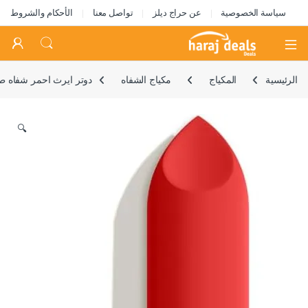
سياسة الخصوصية
عن حراج ديلز
تواصل معنا
الأحكام والشروط
Open
الرئيسية
المكياج
مكياج الشفاه
دوتر ايرث احمر شفاه طبيعي نباتي 100%، لون شفاه خفيف الوزن عالي الاصطباغ، مات يدوم طويلا، احمر شفاه بالمغذيات النباتية مع 
🔍