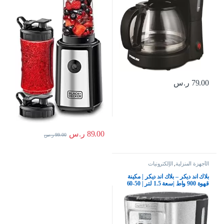
79.00
ر.س
89.00
ر.س
99.00
ر.س
الأجهزة المنزلية
,
الإلكترونيات
بلاك اند ديكر – بلاك اند ديكر | مكينة
قهوة 900 واط |سعة 1.5 لتر | 50-60
هرتز |يكفي 12 كوب قهوة| تصنع قهوة
مقطرة و اسبريسو | أسود + فضي|
DCM85-B5 | ضمان سنتين، زجاج