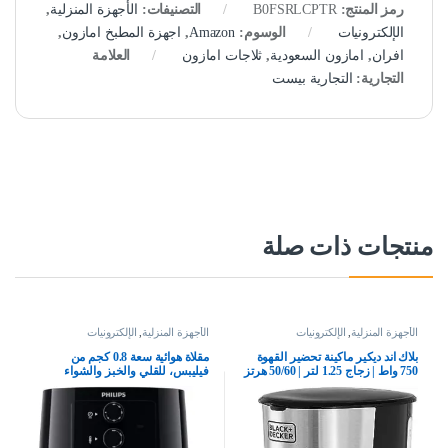
رمز المنتج:
B0FSRLCPTR
التصنيفات:
الأجهزة المنزلية
,
الإلكترونيات
الوسوم:
Amazon
,
اجهزة المطبخ امازون
,
افران
,
امازون السعودية
,
ثلاجات امازون
العلامة
التجارية:
التجارية بيست
منتجات ذات صلة
الأجهزة المنزلية
,
الإلكترونيات
الأجهزة المنزلية
,
الإلكترونيات
بلاك اند ديكير ماكينة تحضير القهوة
مقلاة هوائية سعة 0.8 كجم من
750 واط | زجاج 1.25 لتر | 50/60 هرتز
فيليبس، للقلي والخبز والشواء
| مثالية لـ 10 اكواب | للقهوة بالتنقيط
والتحميص او إعادة التسخين، تعمل
والقهوة السوداء والاسبريسو | اسود +
بتردد 60 هرتز فقط، HD920090،
فضي | DCM750S-B5 | ضمان لمدة
أسود، 4.1 ليتر، 1400.0 واط
عامين