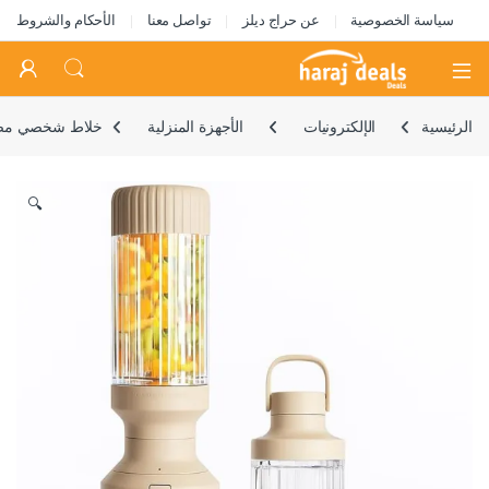
سياسة الخصوصية
عن حراج ديلز
تواصل معنا
الأحكام والشروط
Open
الرئيسية
الإلكترونيات
الأجهزة المنزلية
خلاط شخصي مضغوط أنيق 850 بلس مايتي، للسموذي والمخفوقات والصلصات، لجرش الثلج والفواكه المجمدة، وعاء جديد ك
🔍