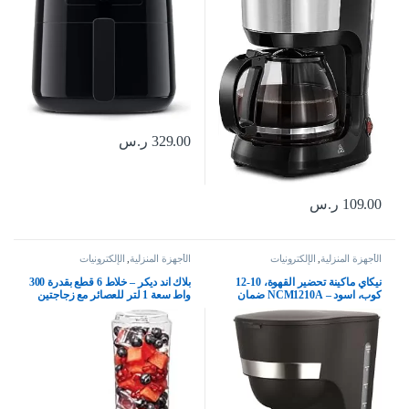
329.00
ر.س
109.00
ر.س
الأجهزة المنزلية
,
الإلكترونيات
الأجهزة المنزلية
,
الإلكترونيات
نيكاي ماكينة تحضير القهوة، 10-12
بلاك اند ديكر – خلاط 6 قطع بقدرة 300
كوب، اسود – NCM1210A ضمان
واط سعة 1 لتر للعصائر مع زجاجتين
لمدة عامين، بلاستيك
رياضيتين وعصارة حمضيات
وملحقات، امن للاستخدام في غسالة
الصحون، اسود، SBX300