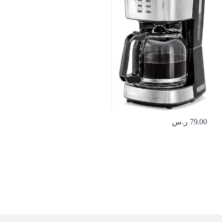
79.00
ر.س