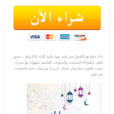
أداء خلط هو الأفضل في فئته: قوة عالية الأداء 850 واط – سحق
الثلج، والفواكه المجمدة، والمكونات القاسية بسهولة مع محرك
بيست القوي، مما يوفر عصائر حريرية ومزيجات غنية بالمغذيات
في ثوانٍ.