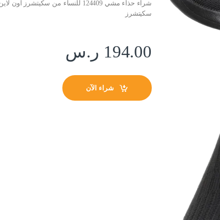
سكيتشرز
194.00
ر.س
شراء الآن