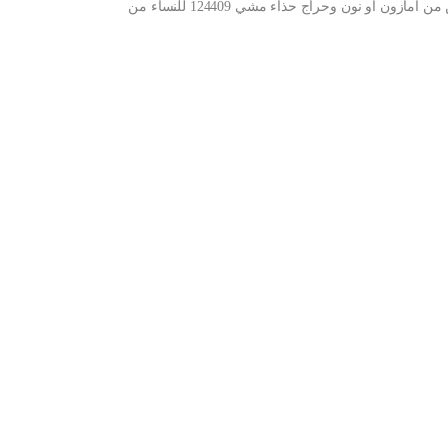
شراء حذاء مشي 124409 للنساء من سكيتشرز اون لاين من امازون او نون وحراج حذاء مشي 124409 للنساء من