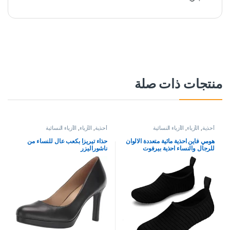
منتجات ذات صلة
أحذية
,
الأزياء
,
الأزياء النسائية
أحذية
,
الأزياء
,
الأزياء النسائية
هومي فاين احذية مائية متعددة الالوان
حذاء تيريزا بكعب عال للنساء من
للرجال والنساء احذية بيرفوت
ناشوراليزر
للشاطئ وحمام السباحة للاولاد
والبنات، احذية مائية سريعة الجفاف
لليوجا وركوب الامواج والسباحة
والرياضات المائية