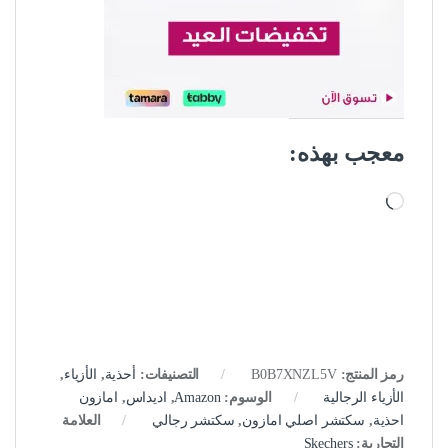
معجب بهذه:
جاري التحميل…
رمز المنتج:
B0B7XNZL5V
التصنيفات:
أحذية
,
الأزياء
,
الأزياء الرجالية
الوسوم:
Amazon
,
اديداس
,
امازون
احذية
,
سكتشر اصلي امازون
,
سكتشر رجالي
العلامة
التجارية:
Skechers