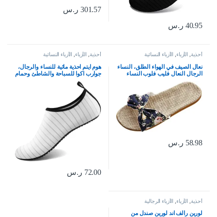
301.57
ر.س
40.95
ر.س
أحذية
,
الأزياء
,
الأزياء النسائية
أحذية
,
الأزياء
,
الأزياء النسائية
نعال الصيف في الهواء الطلق، النساء
هوم ايتم احذية مائية للنساء والرجال،
الرجال النعال فليب فلوب النساء
جوارب اكوا للسباحة والشاطئ وحمام
النعال الزهور القوس الكتان فليب
السباحة والنهر سهلة الارتداء وسريعة
فلوب الصنادل إسفين النعال النساء
الجفاف للعطلات والرحلات البحرية
أحذية
من ملحقات اساسيات اليوجا والكاياك
58.98
ر.س
72.00
ر.س
أحذية
,
الأزياء
,
الأزياء الرجالية
لورين رالف اند لورين صندل من