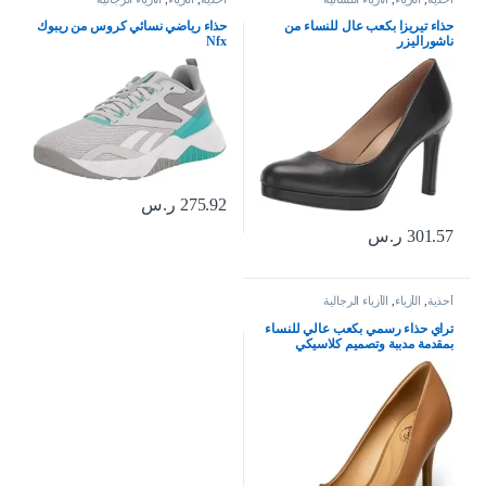
حذاء تيريزا بكعب عال للنساء من
حذاء رياضي نسائي كروس من ريبوك
ناشوراليزر
Nfx
275.92
ر.س
301.57
ر.س
أحذية
,
الأزياء
,
الأزياء الرجالية
تراي حذاء رسمي بكعب عالي للنساء
بمقدمة مدببة وتصميم كلاسيكي
مناسب للمكتب