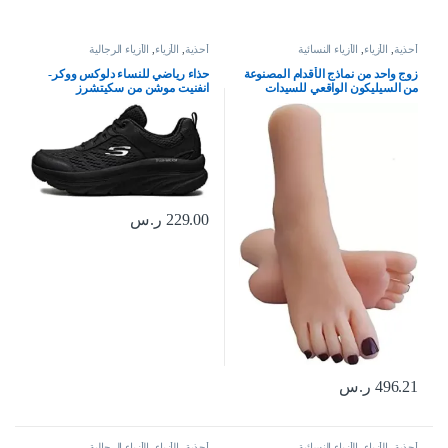
أحذية
,
الأزياء
,
الأزياء النسائية
أحذية
,
الأزياء
,
الأزياء الرجالية
زوج واحد من نماذج الأقدام المصنوعة
حذاء رياضي للنساء دلوكس ووكر-
من السيليكون الواقعي للسيدات
انفنيت موشن من سكيتشرز
البالغات لعرض صنادل المجوهرات
والرسم الفني (أظافر بورجوندي)،
احمر نبيذي
229.00
ر.س
496.21
ر.س
أحذية
,
الأزياء
,
الأزياء النسائية
أحذية
,
الأزياء
,
الأزياء الرجالية