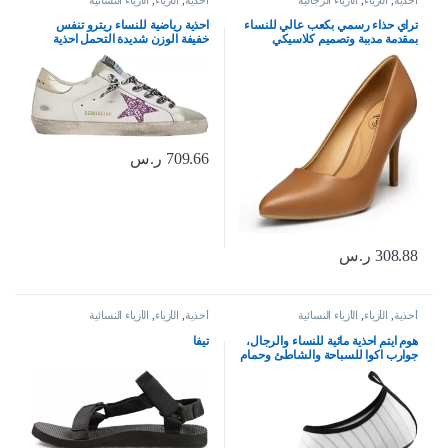
تراي حذاء رسمي بكعب عالي للنساء
احذية رياضية للنساء ريترو تنفس
بمقدمة مدببة وتصميم كلاسيكي
خفيفة الوزن شديدة التحمل احذية
مناسب للمكتب
رياضية جلدية غير رسمية من جولدن
جوس
709.66
ر.س
308.88
ر.س
أحذية
,
الأزياء
,
الأزياء النسائية
أحذية
,
الأزياء
,
الأزياء النسائية
هوم ايتم احذية مائية للنساء والرجال،
تيفا
جوارب اكوا للسباحة والشاطئ وحمام
السباحة والنهر سهلة الارتداء وسريعة
الجفاف للعطلات والرحلات البحرية
من ملحقات اساسيات اليوجا والكاياك