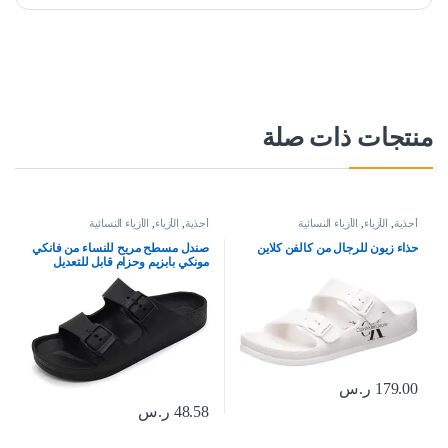
منتجات ذات صلة
أحذية
,
الأزياء
,
الأزياء النسائية
أحذية
,
الأزياء
,
الأزياء النسائية
حذاء زيون للرجال من كالفن كلاين
صندل مسطح مريح للنساء من فانكي
مونكي بابزيم وحزام قابل للتعديل
مصنع من متدة ايفا
179.00
ر.س
48.58
ر.س