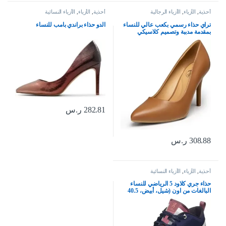
أحذية
,
الأزياء
,
الأزياء الرجالية
أحذية
,
الأزياء
,
الأزياء النسائية
تراي حذاء رسمي بكعب عالي للنساء
الدو حذاء براندي بامب للنساء
بمقدمة مدببة وتصميم كلاسيكي
مناسب للمكتب
282.81
ر.س
308.88
ر.س
أحذية
,
الأزياء
,
الأزياء النسائية
حذاء جري كلاود 5 الرياضي للنساء
البالغات من اون (شيل، أبيض، 40.5
EU)