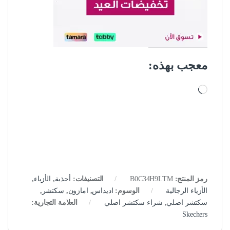
معجب بهذه:
جاري التحميل…
رمز المنتج:
B0C34H9LTM
التصنيفات:
أحذية
,
الأزياء
,
الأزياء الرجالية
الوسوم:
اديداس
,
امازون
,
سكتشر
,
سكتشر اصلي
,
شراء سكتشر اصلي
العلامة التجارية:
Skechers