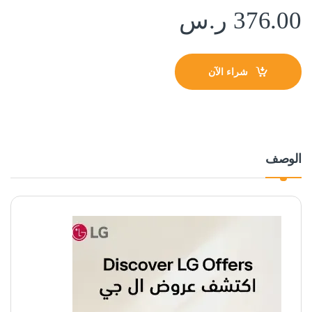
376.00
ر.س
شراء الآن
الوصف