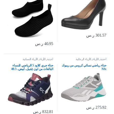
لليوجا وركوب الامواج والسباحة
والرياضات المائية
301.57
ر.س
40.95
ر.س
أحذية
,
الأزياء
,
الأزياء الرجالية
أحذية
,
الأزياء
,
الأزياء النسائية
حذاء رياضي نسائي كروس من ريبوك
حذاء جري كلاود 5 الرياضي للنساء
Nfx
البالغات من اون (شيل، أبيض، 40.5
EU)
275.92
ر.س
832.81
ر.س