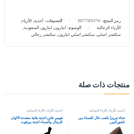
رمز المنتج:
B077SP6J7W
التصنيفات:
أحذية
,
الأزياء
,
الأزياء الرجالية
الوسوم:
امازون
,
امازون السعودية
,
سكتشر اصلي
,
سكتشر اصلي امازون
,
سكتشر رجالي
منتجات ذات صلة
أحذية
,
الأزياء
,
الأزياء النسائية
أحذية
,
الأزياء
,
الأزياء النسائية
حذاء تيريزا بكعب عال للنساء من
هومي فاين احذية مائية متعددة الالوان
ناشوراليزر
للرجال والنساء احذية بيرفوت
للشاطئ وحمام السباحة للاولاد
والبنات، احذية مائية سريعة الجفاف