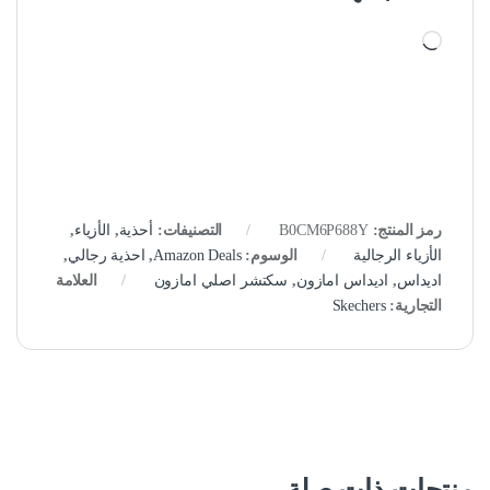
جاري التحميل…
رمز المنتج:
B0CM6P688Y
التصنيفات:
أحذية
,
الأزياء
,
الأزياء الرجالية
الوسوم:
Amazon Deals
,
احذية رجالي
,
اديداس
,
اديداس امازون
,
سكتشر اصلي امازون
العلامة
التجارية:
Skechers
منتجات ذات صلة