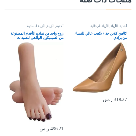
أحذية
,
الأزياء
,
الأزياء الرجالية
أحذية
,
الأزياء
,
الأزياء النسائية
كالفن كلاين حذاء بكعب عالي للنساء
زوج واحد من نماذج الأقدام المصنوعة
من برادي
من السيليكون الواقعي للسيدات
البالغات لعرض صنادل المجوهرات
والرسم الفني (أظافر بورجوندي)،
احمر نبيذي
318.27
ر.س
496.21
ر.س