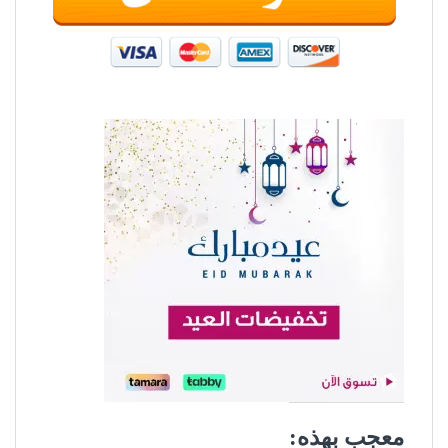
معجب بهذه: