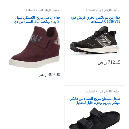
أحذية
,
الأزياء
,
الأزياء النسائية
أحذية
,
الأزياء
,
الأزياء النسائية
حذاء من نيو بلانس الجري فريش فوم
حذاء رياضي مريح كلاسيكي سهل
X 1080 V12 للسيدات
الارتداء وبكعب عال للنساء من دي
كيه ان واي
712.15
ر.س
399.00
ر.س
أحذية
,
الأزياء
,
الأزياء النسائية
صندل مسطح مريح للنساء من فانكي
مونكي بابزيم وحزام قابل للتعديل
مصنع من متدة ايفا