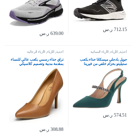
712.15
ر.س
639.00
ر.س
أحذية
,
الأزياء
,
الأزياء النسائية
أحذية
,
الأزياء
,
الأزياء الرجالية
جويل بادجلي ميسكانا حذاء بكعب
تراي حذاء رسمي بكعب عالي للنساء
ستيليتو بحزام خلفي من فيرينا
بمقدمة مدببة وتصميم كلاسيكي
مناسب للمكتب
574.51
ر.س
308.88
ر.س