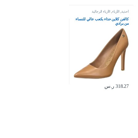
أحذية
,
الأزياء
,
الأزياء الرجالية
كالفن كلاين حذاء بكعب عالي للنساء
من برادي
318.27
ر.س