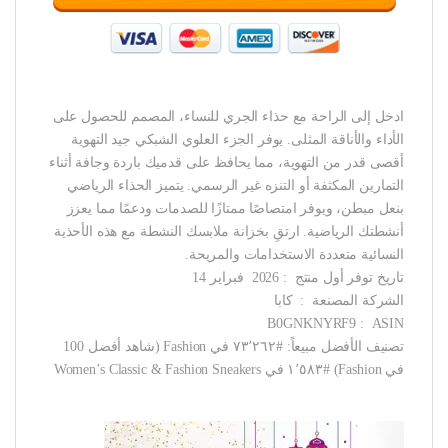
ادخل إلى الراحة مع حذاء الجري للنساء، المصمم للحصول على
الأداء والأناقة المثلى. يوفر الجزء العلوي الشبكي جيد التهوية
أقصى قدر من التهوية، مما يحافظ على قدميك باردة وجافة أثناء
التمارين المكثفة أو التنزه غير الرسمي. يتميز الحذاء الرياضي
بنعل مبطن، ويوفر امتصاصًا ممتازًا للصدمات ودعمًا مما يعزز
أنشطتك الرياضية. ارتقِ بخزانة ملابسك النشطة مع هذه الأحذية
النسائية متعددة الاستخدامات والمريحة.
تاريخ توفر أول منتج ‏ : ‎ 2026 فبراير 14
الشركة المصنعة ‏ : ‎ كابا
ASIN ‏ : ‎ B0GNKNYRF9
تصنيف الأفضل مبيعاً: #٧٣٬٢٦٢ في Fashion (شاهد أفضل 100
في Fashion) #١٬٥٨٣ في Women’s Classic & Fashion Sneakers