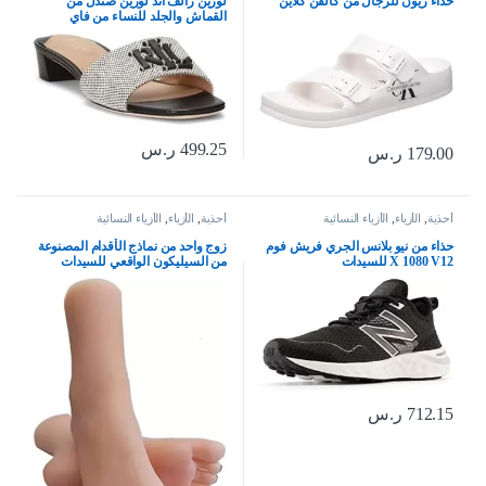
حذاء زيون للرجال من كالفن كلاين
لورين رالف اند لورين صندل من
القماش والجلد للنساء من فاي
499.25
ر.س
179.00
ر.س
أحذية
,
الأزياء
,
الأزياء النسائية
أحذية
,
الأزياء
,
الأزياء النسائية
حذاء من نيو بلانس الجري فريش فوم
زوج واحد من نماذج الأقدام المصنوعة
X 1080 V12 للسيدات
من السيليكون الواقعي للسيدات
البالغات لعرض صنادل المجوهرات
والرسم الفني (أظافر بورجوندي)،
احمر نبيذي
712.15
ر.س