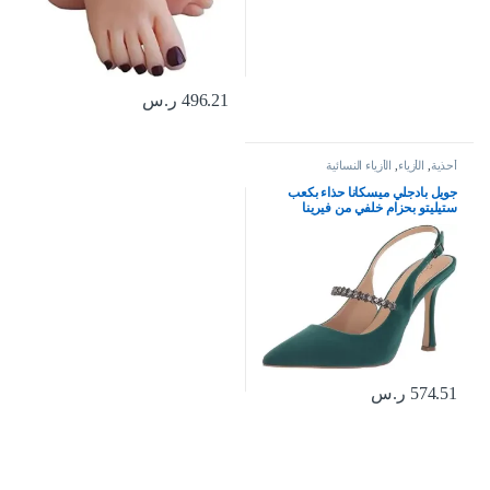
496.21
ر.س
أحذية
,
الأزياء
,
الأزياء النسائية
جويل بادجلي ميسكانا حذاء بكعب
ستيليتو بحزام خلفي من فيرينا
574.51
ر.س