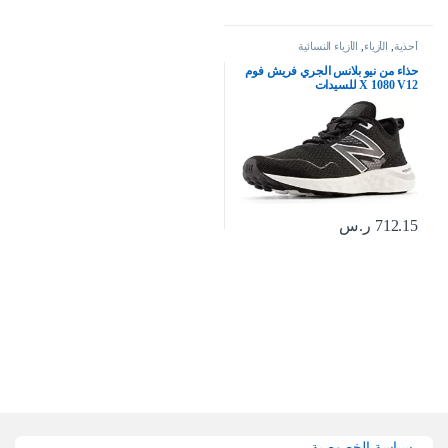
أحذية
,
الأزياء
,
الأزياء النسائية
حذاء من نيو بلانس الجري فريش فوم
X 1080 V12 للسيدات
712.15
ر.س
Brands Carouse
سياسة الخصوصية