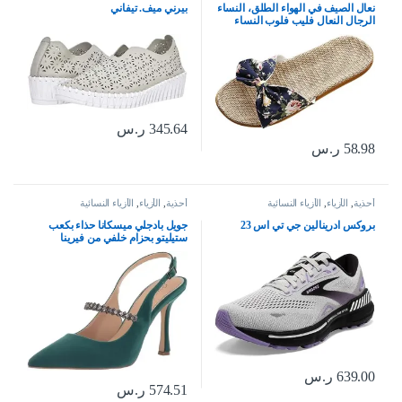
نعال الصيف في الهواء الطلق، النساء
بيرني ميف. تيفاني
الرجال النعال فليب فلوب النساء
النعال الزهور القوس الكتان فليب
فلوب الصنادل إسفين النعال النساء
أحذية
345.64
ر.س
58.98
ر.س
أحذية
,
الأزياء
,
الأزياء النسائية
أحذية
,
الأزياء
,
الأزياء النسائية
بروكس ادرينالين جي تي اس 23
جويل بادجلي ميسكانا حذاء بكعب
ستيليتو بحزام خلفي من فيرينا
639.00
ر.س
574.51
ر.س