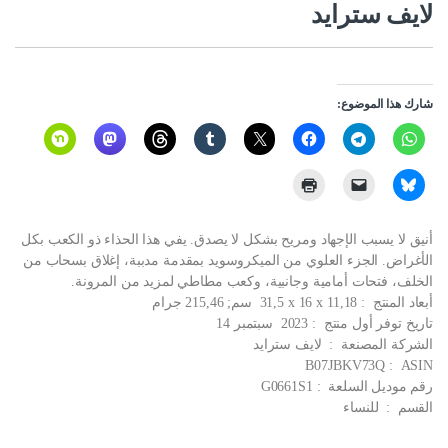
لايف سترايد
شارك هذا الموضوع:
أنيق لا يسبب الإجهاد ومريح بشكل لا يصدق. يفي هذا الحذاء ذو الكعب بكل
الأغراض. الجزء العلوي من الميكروسويد بمقدمة مدببة، إغلاق بسحاب من
الخلف، فتحات أمامية وجانبية، وكعب مطاطي لمزيد من المرونة.
أبعاد المنتج ‏ : ‎ 31,5 x 16 x 11,18 سم; 215,46 جرام
تاريخ توفر أول منتج ‏ : ‎ 2023 سبتمبر 14
الشركة المصنعة ‏ : ‎ لايف سترايد
ASIN ‏ : ‎ B07JBKV73Q
رقم موديل السلعة ‏ : ‎ G0661S1
القسم ‏ : ‎ للنساء