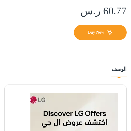
60.77
ر.س
Buy Now
الوصف