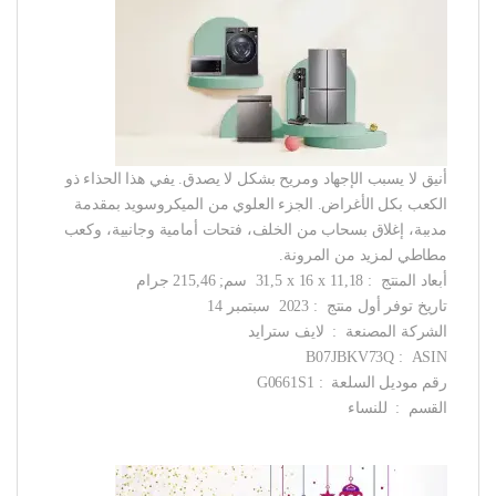
أنيق لا يسبب الإجهاد ومريح بشكل لا يصدق. يفي هذا الحذاء ذو
الكعب بكل الأغراض. الجزء العلوي من الميكروسويد بمقدمة
مدببة، إغلاق بسحاب من الخلف، فتحات أمامية وجانبية، وكعب
مطاطي لمزيد من المرونة.
أبعاد المنتج ‏ : ‎ 31,5 x 16 x 11,18 سم; 215,46 جرام
تاريخ توفر أول منتج ‏ : ‎ 2023 سبتمبر 14
الشركة المصنعة ‏ : ‎ لايف سترايد
ASIN ‏ : ‎ B07JBKV73Q
رقم موديل السلعة ‏ : ‎ G0661S1
القسم ‏ : ‎ للنساء