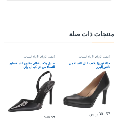
منتجات ذات صلة
أحذية
,
الأزياء
,
الأزياء النسائية
أحذية
,
الأزياء
,
الأزياء النسائية
حذاء تيريزا بكعب عال للنساء من
صندل بكعب عالي مفتوح عند الاصابع
ناشوراليزر
للنساء من دي كيه ان واي
301.57
ر.س
349.37
ر.س