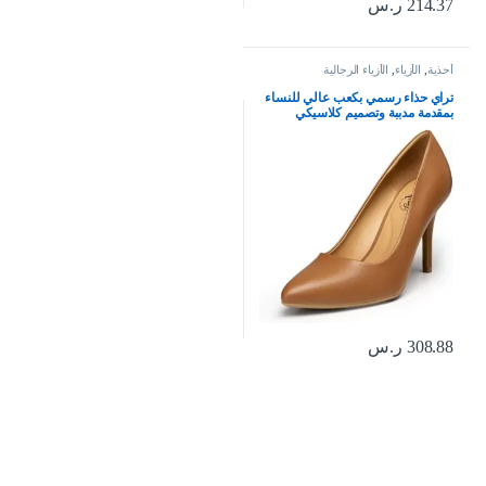
214.37
ر.س
أحذية
,
الأزياء
,
الأزياء الرجالية
تراي حذاء رسمي بكعب عالي للنساء
بمقدمة مدببة وتصميم كلاسيكي
مناسب للمكتب
308.88
ر.س