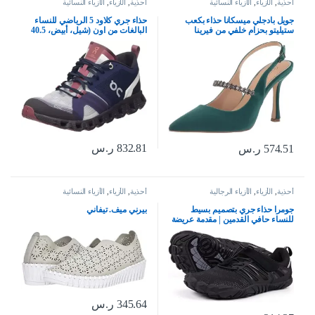
أحذية
,
الأزياء
,
الأزياء النسائية
أحذية
,
الأزياء
,
الأزياء النسائية
جويل بادجلي ميسكانا حذاء بكعب
حذاء جري كلاود 5 الرياضي للنساء
ستيليتو بحزام خلفي من فيرينا
البالغات من اون (شيل، أبيض، 40.5
EU)
832.81
ر.س
574.51
ر.س
أحذية
,
الأزياء
,
الأزياء الرجالية
أحذية
,
الأزياء
,
الأزياء النسائية
جومرا حذاء جري بتصميم بسيط
بيرني ميف. تيفاني
للنساء حافي القدمين | مقدمة عريضة
| بدون سقوط
345.64
ر.س