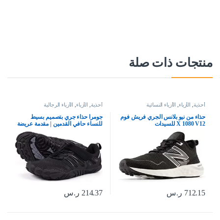
منتجات ذات صلة
أحذية
,
الأزياء
,
الأزياء النسائية
أحذية
,
الأزياء
,
الأزياء الرجالية
حذاء من نيو بلانس الجري فريش فوم
جومرا حذاء جري بتصميم بسيط
X 1080 V12 للسيدات
للنساء حافي القدمين | مقدمة عريضة
| بدون سقوط
712.15
ر.س
214.37
ر.س