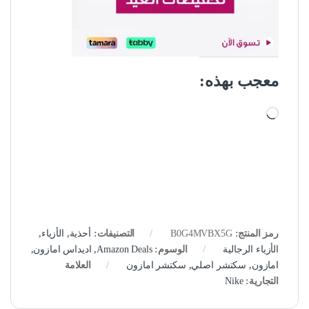
معجب بهذه:
جاري التحميل…
رمز المنتج:
B0G4MVBX5G
التصنيفات:
أحذية
,
الأزياء
,
الأزياء الرجالية
الوسوم:
Amazon Deals
,
اديداس امازون
,
امازون
,
سكتشر اصلي
,
سكتشر امازون
العلامة
التجارية:
Nike