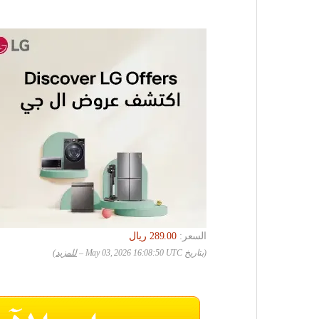
السعر:
(بتاريخ May 03, 2026 16:08:50 UTC –
للمزيد
)