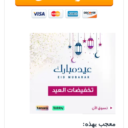
معجب بهذه: