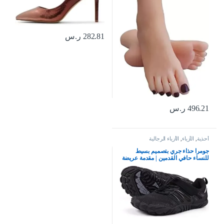
282.81
ر.س
496.21
ر.س
أحذية
,
الأزياء
,
الأزياء الرجالية
جومرا حذاء جري بتصميم بسيط
للنساء حافي القدمين | مقدمة عريضة
| بدون سقوط