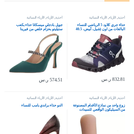
أحذية
,
الأزياء
,
الأزياء النسائية
أحذية
,
الأزياء
,
الأزياء النسائية
حذاء جري كلاود 5 الرياضي للنساء
جويل بادجلي ميسكانا حذاء بكعب
البالغات من اون (شيل، أبيض، 40.5
ستيليتو بحزام خلفي من فيرينا
EU)
832.81
ر.س
574.51
ر.س
أحذية
,
الأزياء
,
الأزياء النسائية
أحذية
,
الأزياء
,
الأزياء النسائية
زوج واحد من نماذج الأقدام المصنوعة
الدو حذاء براندي بامب للنساء
من السيليكون الواقعي للسيدات
البالغات لعرض صنادل المجوهرات
والرسم الفني (أظافر بورجوندي)،
احمر نبيذي