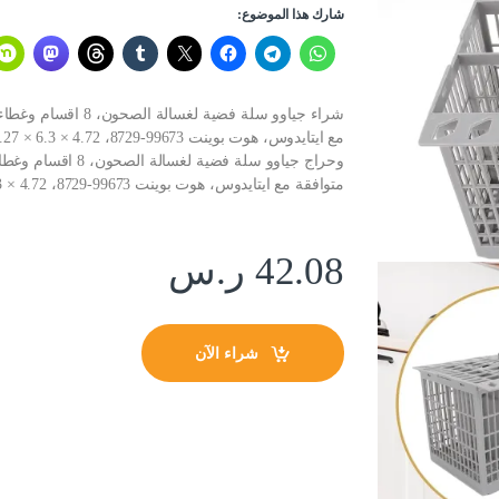
شارك هذا الموضوع:
متوافقة مع ايتايدوس، هوت بوينت 99673-8729، C00257140، C00386607، 8.27 × 6.3 × 4.72 انش
42.08
ر.س
شراء الآن