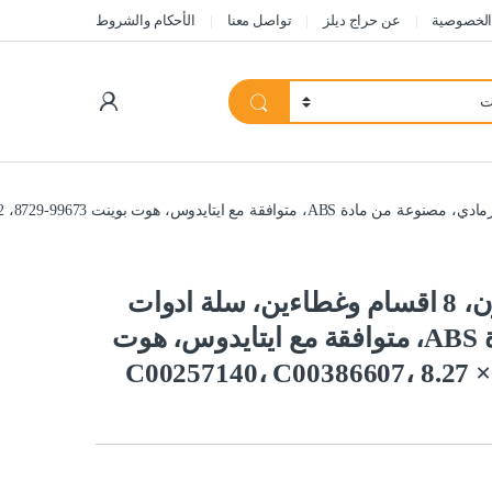
الخصوصية
عن حراج ديلز
تواصل معنا
الأحكام والشروط
My Account
جياوو سلة فضية لغسالة الصحون، 8 اقسام وغطاءين، سلة ادوات
طعام، رمادي، مصنوعة من مادة ABS، متوافقة مع ايتايدوس، هوت
87، C00257140، C00386607، 8.27 × 6.3 × 4.72