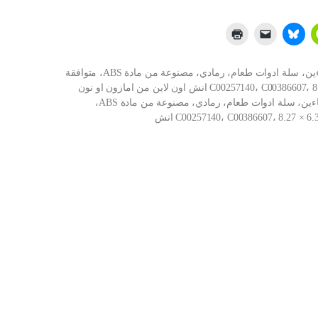
شراء جياوو سلة فضية لغسالة الصحون، 8 اقسام وغطاءين، سلة ادوات طعام، رمادي، مصنوعة من مادة ABS، متوافقة
مع ايتايدوس، هوت بوينت 99673-8729، C00257140، C00386607، 8.27 × 6.3 × 4.72 انش اون لاين من امازون او نون
وحراج جياوو سلة فضية لغسالة الصحون، 8 اقسام وغطاءين، سلة ادوات طعام، رمادي، مصنوعة من مادة ABS،