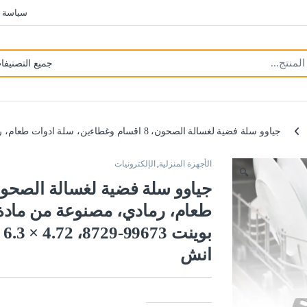
سياسة 
جياوو سلة فضية لغسالة الصحون، 8 اقسام وغطاءين، سلة ادوات طعام، رمادي، مصنوعة من مادة ABS، متوافقة مع ايتايدوس، هوت بوينت 99673-8729، C00257140، C00386607، 8.27 × 6.3 × 4.72 انش
الأجهزة المنزلية
,
الإلكترونيات
🔍
بوينت 99673-29
انش