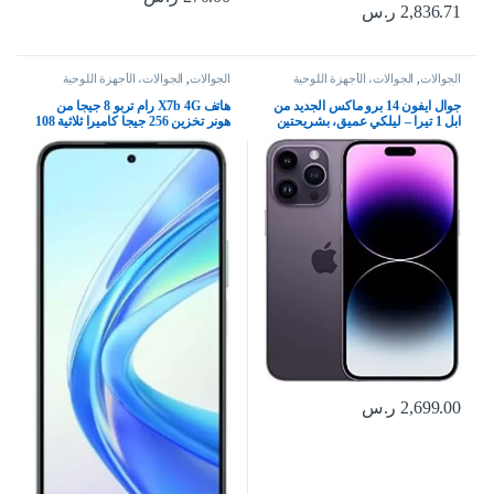
2,836.71
ر.س
الجوالات
,
الجوالات، الأجهزة اللوحية
الجوالات
,
الجوالات، الأجهزة اللوحية
وإكسسواراتها
وإكسسواراتها
جوال ايفون 14 برو ماكس الجديد من
هاتف X7b 4G رام تربو 8 جيجا من
ابل 1 تيرا – ليلكي عميق، بشريحتين
هونر تخزين 256 جيجا كاميرا ثلاثية 108
ميجا، شاشة 6.8 بوصة 90 هرتز،
بطارية 6000 مللي أمبير شحن 35 واط
معالج سناب دراجون 6 نانومتر ثنائي
شرائح اتصال اندرويد 13 أخضر زمردي
2,699.00
ر.س