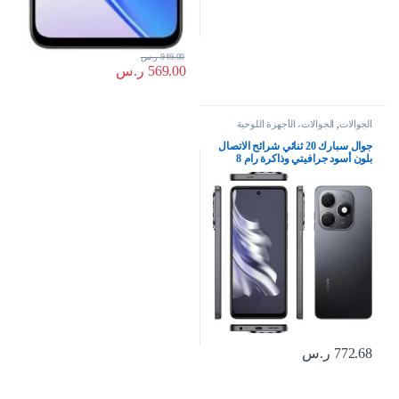
949.00
ر.س
569.00
ر.س
الجوالات
,
الجوالات، الأجهزة اللوحية
وإكسسواراتها
جوال سبارك 20 ثنائي شرائح الاتصال
بلون أسود جرافيتي وذاكرة رام 8
جيجابايت وذاكرة داخلية 256 جيجابايت
الجيل الرابع – إصدار الشرق الأوسط،
كيه جيه 5 ان
772.68
ر.س