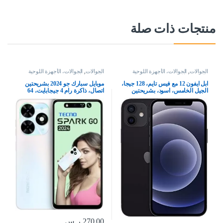
منتجات ذات صلة
الجوالات
,
الجوالات، الأجهزة اللوحية
الجوالات
,
الجوالات، الأجهزة اللوحية
وإكسسواراتها
وإكسسواراتها
ابل ايفون 12 مع فيس تايم، 128 جيجا،
موبايل سبارك جو 2024 بشريحتين
الجيل الخامس، اسود، بشريحتين
اتصال، ذاكرة رام 4 جيجابايت، 64
جيجابايت، شبكة الجيل الرابع 4G –
اصدار الشرق الاوسط، ابيض
270.00
ر.س