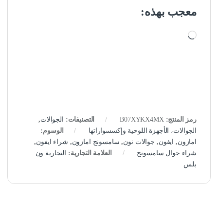
معجب بهذه:
جاري التحميل…
رمز المنتج:
B07XYKX4MX
التصنيفات:
الجوالات
,
الجوالات، الأجهزة اللوحية وإكسسواراتها
الوسوم:
امازون
,
ايفون
,
جوالات نون
,
سامسونج امازون
,
شراء ايفون
,
شراء جوال سامسونج
العلامة التجارية:
التجارية ون
بلس