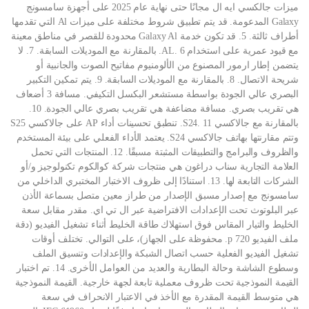
ميزات جالكسي ايه ال مجانًا حتى نهاية عام 2025 على أجهزة سامسونج
Galaxy المدعومة. قد يتم تطبيق شروط مختلفة على ميزات Al التي تقدمها
أطراف ثالثة. 5. قد تكون خدمة Galaxy Al محدودة للقصر في مناطق معينة
مع قيود عمرية على استخدام AL. 6. بالمقارنة مع الموديلات السابقة. 7. لا
يتضمن إطار ارمور المصنوع من الألومنيوم مفاتيح الصوت والجانبية أو
شريحة الاتصال. 8. بالمقارنة مع الموديلات السابقة. 9. يتم تمكين التكبير
البصري عالي الجودة بواسطة مستشعر البكسل التكيفي. مسافة 3 أضعاف
هي تقريب بصري. مسافة مضاعفة هي تقريب بصري عالي الجودة. 10.
بالمقارنة مع جالاكسي S24. 11. تنطبق تحسينات أداء AP على جالاكسي S25
وتتم مقارنتها بهاتف جالاكسي S24. يعتمد الأداء الفعلي على بيئة المستخدم
والظروف والبرامج والتطبيقات المثبتة مسبقًا. 12. المنتجات التي تحمل
العلامة التجارية سناب دراغون هي منتجات شركة كوالكوم تكنولوجيز و/أو
الشركات التابعة لها. 13. استنادًا إلى ظروف الاختبار المختبري الداخلي من
سامسونج مع إصدار مسبق الإصدار من طراز معين متصل بسماعة الأذن
عبر البلوتوث تحت الإعدادات الافتراضية عبر ال تي اي. مقدر مقابل سعة
الخليط والتيار المقاس فوق استهلاك طاقة الخليط أثناء تشغيل الفيديو (دقة
ملف الفيديو 720 p. محفوظة على الجهاز)، على التوالي. تختلف أوقات
تشغيل الفيديو الفعلية حسب اتصال الشبكة والإعدادات وتنسيق الملف
وسطوع الشاشة وحالة البطارية والعديد من العوامل الأخرى. 14. تم اختبار
القيمة النموذجية تحت ظروف معملية تابعة لجهة خارجية. القيمة النموذجية
هي متوسط القيمة المقدرة مع الأخذ في الاعتبار الانحراف في سعة