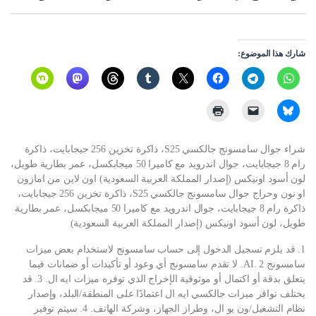
شارك هذا الموضوع:
شراء جوال سامسونج جالكسي S25، ذاكرة تخزين 256 جيجابايت، ذاكرة
رام 8 جيجابايت، جوال اندرويد مع كاميرا 50 ميجابكسل، عمر بطارية طويل،
لون أسود اونيكس (إصدار المملكة العربية السعودية) اون لاين من امازون
او نون وحراج جوال سامسونج جالكسي S25، ذاكرة تخزين 256 جيجابايت،
ذاكرة رام 8 جيجابايت، جوال اندرويد مع كاميرا 50 ميجابكسل، عمر بطارية
طويل، لون أسود اونيكس (إصدار المملكة العربية السعودية)
1. قد يلزم تسجيل الدخول إلى حساب سامسونج لاستخدام بعض ميزات
سامسونج AI. 2. لا تقدم سامسونج أي وعود أو تأكيدات أو ضمانات فيما
يتعلق بدقة أو اكتمال أو موثوقية الإخراج الذي توفره ميزات ايه ال. 3. قد
يختلف توافر ميزات جالكسي ايه ال اعتمادًا على المنطقة/البلد، وإصدار
نظام التشغيل/ون يو ال، وطراز الجهاز، وشركة الهاتف. 4. سيتم توفير