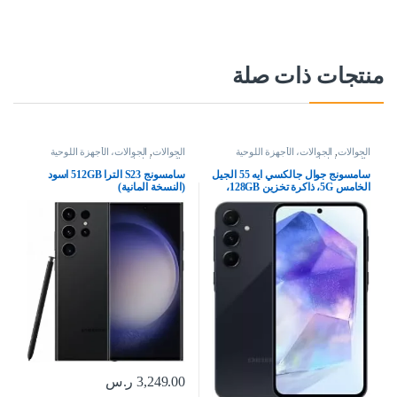
منتجات ذات صلة
الجوالات
,
الجوالات، الأجهزة اللوحية
الجوالات
,
الجوالات، الأجهزة اللوحية
وإكسسواراتها
وإكسسواراتها
سامسونج جوال جالكسي ايه 55 الجيل
سامسونج S23 الترا 512GB اسود
الخامس 5G، ذاكرة تخزين 128GB،
(النسخة المانية)
ذاكرة RAM 8GB، هاتف ذكي بنظام
اندرويد، كحلي رائع (اصدار المملكة
العربية السعودية)
3,249.00
ر.س