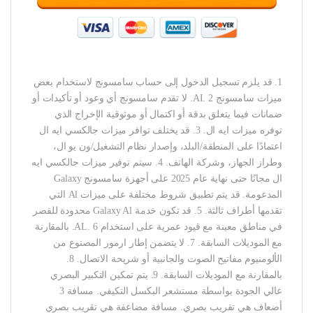
1. قد يلزم تسجيل الدخول إلى حساب سامسونج لاستخدام بعض
ميزات سامسونج AI. 2. لا تقدم سامسونج أي وعود أو تأكيدات أو
ضمانات فيما يتعلق بدقة أو اكتمال أو موثوقية الإخراج الذي
توفره ميزات ايه ال. 3. قد يختلف توافر ميزات جالكسي ايه ال
اعتمادًا على المنطقة/البلد، وإصدار نظام التشغيل/ون يو ال،
وطراز الجهاز، وشركة الهاتف. 4. سيتم توفير ميزات جالكسي ايه
ال مجانًا حتى نهاية عام 2025 على أجهزة سامسونج Galaxy
المدعومة. قد يتم تطبيق شروط مختلفة على ميزات Al التي
تقدمها أطراف ثالثة. 5. قد تكون خدمة Galaxy Al محدودة للقصر
في مناطق معينة مع قيود عمرية على استخدام AL. 6. بالمقارنة
مع الموديلات السابقة. 7. لا يتضمن إطار ارمور المصنوع من
الألومنيوم مفاتيح الصوت والجانبية أو شريحة الاتصال. 8.
بالمقارنة مع الموديلات السابقة. 9. يتم تمكين التكبير البصري
عالي الجودة بواسطة مستشعر البكسل التكيفي. مسافة 3
أضعاف هي تقريب بصري. مسافة مضاعفة هي تقريب بصري