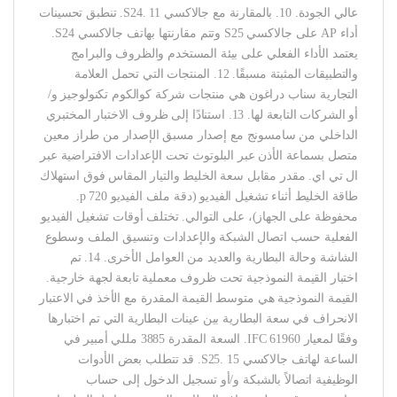
عالي الجودة. 10. بالمقارنة مع جالاكسي S24. 11. تنطبق تحسينات
أداء AP على جالاكسي S25 وتتم مقارنتها بهاتف جالاكسي S24.
يعتمد الأداء الفعلي على بيئة المستخدم والظروف والبرامج
والتطبيقات المثبتة مسبقًا. 12. المنتجات التي تحمل العلامة
التجارية سناب دراغون هي منتجات شركة كوالكوم تكنولوجيز و/
أو الشركات التابعة لها. 13. استنادًا إلى ظروف الاختبار المختبري
الداخلي من سامسونج مع إصدار مسبق الإصدار من طراز معين
متصل بسماعة الأذن عبر البلوتوث تحت الإعدادات الافتراضية عبر
ال تي اي. مقدر مقابل سعة الخليط والتيار المقاس فوق استهلاك
طاقة الخليط أثناء تشغيل الفيديو (دقة ملف الفيديو 720 p.
محفوظة على الجهاز)، على التوالي. تختلف أوقات تشغيل الفيديو
الفعلية حسب اتصال الشبكة والإعدادات وتنسيق الملف وسطوع
الشاشة وحالة البطارية والعديد من العوامل الأخرى. 14. تم
اختبار القيمة النموذجية تحت ظروف معملية تابعة لجهة خارجية.
القيمة النموذجية هي متوسط القيمة المقدرة مع الأخذ في الاعتبار
الانحراف في سعة البطارية بين عينات البطارية التي تم اختبارها
وفقًا لمعيار IFC 61960. السعة المقدرة 3885 مللي أمبير في
الساعة لهاتف جالاكسي S25. 15. قد تتطلب بعض الأدوات
الوظيفية اتصالاً بالشبكة و/أو تسجيل الدخول إلى حساب