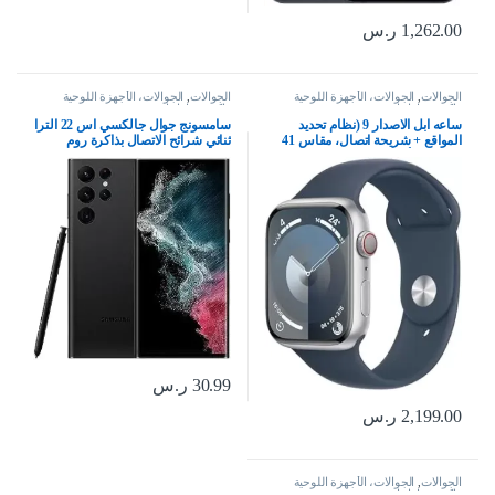
1,262.00
ر.س
الجوالات
,
الجوالات، الأجهزة اللوحية
الجوالات
,
الجوالات، الأجهزة اللوحية
وإكسسواراتها
وإكسسواراتها
ساعه ابل الاصدار 9‏ (نظام تحديد
سامسونج جوال جالكسي اس 22 الترا
المواقع + شريحة اتصال، مقاس 41
ثنائي شرائح الاتصال بذاكرة روم
مم) إطار ألومنيوم فضي مع حزام
128GB وذاكرة RAM 8GB (جي اس
رياضي بلون أزرق عاصف – مقاس
ام فقط | بدون سي دي ام ايه) هاتف
M/L
ذكي 5G مفتوح من المصنع (اسود
فانتوم) – اصدار عالمي
30.99
ر.س
2,199.00
ر.س
الجوالات
,
الجوالات، الأجهزة اللوحية
وإكسسواراتها