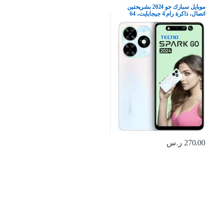
موبايل سبارك جو 2024 بشريحتين
اتصال، ذاكرة رام 4 جيجابايت، 64
جيجابايت، شبكة الجيل الرابع 4G –
اصدار الشرق الاوسط، ابيض
270.00
ر.س