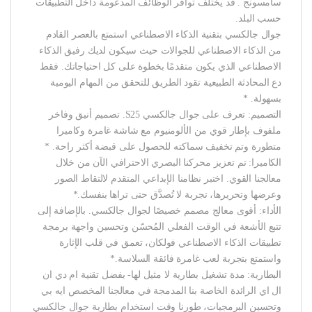
سامسونج . قد يختلف توافر الوظائف المدعومة داخل التطبيقات
حسب البلد.
جوال جالكسي بتقنية الذكاء الاصطناعي استمتع بالعصر القادم
من الذكاء الاصطناعي للجوالات حيث سيكون لديك رفيق الذكاء
الاصطناعي الذي يكون متقدمًا بخطوة على كل احتياجاتك. فقط
دع المحادثة الطبيعية تقود الطريق للتحقق من المهام اليومية
بسهولة. *
التصميم: تعرف على جوال جالكسي S25. تصميم أنيق وفاخر
ملفوف بإطار قوي من الألومنيوم مع شاشة غامرة وكاميرا
متطورة وتم تخفيف سماكته للحصول على قبضة أكثر راحة. *
الكاميرا: تم تعزيز محركنا البصري الاحترافي الآن من خلال
معالجنا القوي. اختبر نظامنا الإبداعي المتقدم لالتقاط الصور
وعرضها وتحريرها، تجربة لا تُصدَّق حتى تراها بنفسك.*
الأداء: أقوى معالج مصمم خصيصًا لجوال جالكسي. بالإضافة إلى
تتبع الأشعة في الوقت الفعلي المُحسّن وتحسين واجهة برمجة
تطبيقات الذكاء الاصطناعي فولكان، تعمق في قلب الإثارة
واستمتع بتجربة لعب غامرة فائقة السلاسة.*
البطارية: مدة تشغيل بطارية لا مثيل لها- بفضل تقنية ام دي ان
ال اي الرائدة الخاصة بنا المدمجة في معالجنا المخصص ايه بي
وتحسين البرمجيات، طورنا وقت استخدام بطارية جوال جالكسي