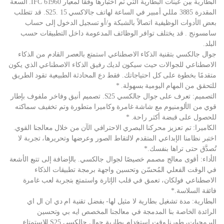
البطارية بين عينات البطارية التي تم اختبارها وفقًا لمعيار IFC 61960. السعة
المقدرة 3885 مللي أمبير في الساعة لهاتف جالاكسي S25. 15. قد تتطلب
بعض الأدوات الوظيفية اتصالاً بالشبكة و/أو تسجيل الدخول إلى حساب
سامسونج . قد يختلف توافر الوظائف المدعومة داخل التطبيقات حسب
البلد.
جوال جالكسي بتقنية الذكاء الاصطناعي استمتع بالعصر القادم من الذكاء
الاصطناعي للجوالات حيث سيكون لديك رفيق الذكاء الاصطناعي الذي يكون
متقدمًا بخطوة على كل احتياجاتك. فقط دع المحادثة الطبيعية تقود الطريق
للتحقق من المهام اليومية بسهولة. *
التصميم: تعرف على جوال جالكسي S25. تصميم أنيق وفاخر ملفوف بإطار
قوي من الألومنيوم مع شاشة غامرة وكاميرا متطورة وتم تخفيف سماكته
للحصول على قبضة أكثر راحة. *
الكاميرا: تم تعزيز محركنا البصري الاحترافي الآن من خلال معالجنا القوي.
اختبر نظامنا الإبداعي المتقدم لالتقاط الصور وعرضها وتحريرها، تجربة لا
تُصدَّق حتى تراها بنفسك.*
الأداء: أقوى معالج مصمم خصيصًا لجوال جالكسي. بالإضافة إلى تتبع الأشعة
في الوقت الفعلي المُحسّن وتحسين واجهة برمجة تطبيقات الذكاء
الاصطناعي فولكان، تعمق في قلب الإثارة واستمتع بتجربة لعب غامرة
فائقة السلاسة.*
البطارية: مدة تشغيل بطارية لا مثيل لها- بفضل تقنية ام دي ان ال اي
الرائدة الخاصة بنا المدمجة في معالجنا المخصص ايه بي وتحسين
البرمجيات، طورنا وقت استخدام بطارية جوال جالكسي S25 للاستمتاع