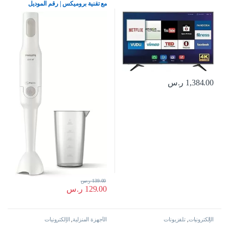
مع تقنية بروميكس | رقم الموديل
Hr2531/01، ابيض
1,384.00
ر.س
139.00
ر.س
129.00
ر.س
الإلكترونيات
,
تلفزيونات
الأجهزة المنزلية
,
الإلكترونيات