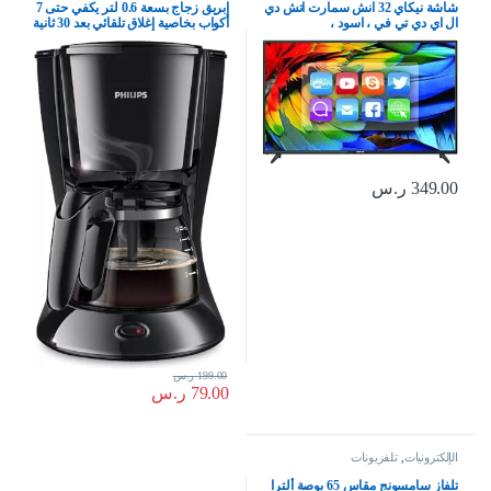
شاشة نيكاي 32 انش سمارت اتش دي
إبريق زجاج بسعة 0.6 لتر يكفي حتى 7
ال اي دي تي في ، اسود ،
أكواب بخاصية إغلاق تلقائي بعد 30 ثانية
NTV3200SLED3
وبدون فلتر من فيليبس، موديل
HD7432/20، أسود
349.00
ر.س
199.00
ر.س
79.00
ر.س
الإلكترونيات
,
تلفزيونات
تلفاز سامسونج مقاس 65 بوصة ألترا