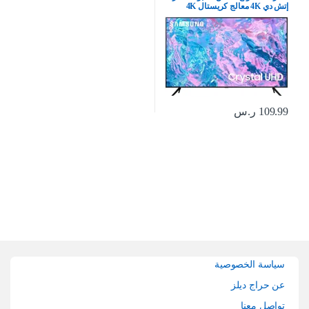
إتش دي 4K معالج كريستال 4K
بيوركلر – (موديل 2023)
UA65CU7000UXSA، أسود
109.99
ر.س
Brands Carouse
سياسة الخصوصية
عن حراج ديلز
تواصل معنا