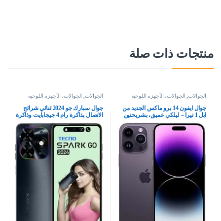
منتجات ذات صلة
الجوالات
,
الجوالات، الأجهزة اللوحية
الجوالات
,
الجوالات، الأجهزة اللوحية
وإكسسواراتها
وإكسسواراتها
جوال ايفون 14 برو ماكس الجديد من
جوال سبارك جو 2024 ثنائي شرائح
ابل 1 تيرا – ليلكي عميق، بشريحتين
الاتصال بذاكرة رام 4 جيجابايت وذاكرة
داخلية 64 جيجابايت ويدعم تقنية 4G –
اصدار الشرق الاوسط، أسود