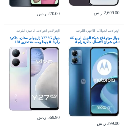
2,699.00
ر.س
270.00
ر.س
الجوالات
,
الجوالات، الأجهزة اللوحية
الجوالات
,
الجوالات، الأجهزة اللوحية
وإكسسواراتها
وإكسسواراتها
جوال موتو g14 شبكة الجيل الرابع 4G
جوال Y27 5G (ارجواني ستان، بذاكرة
ثنائي شرائح الاتصال، ذاكرة رام 4
رام 8+8 جيجا ومساحة تخزين 128
جيجابايت وذاكرة داخلية 128 جيجابايت
جيجا بشاشة FHD+ وكاميرا رئيسية
وشاشة بدقة FHD+ بمعدل تحديث 60
50 ميجابكسل وسيلفي 8 وشحن
هرتز وكاميرا بدقة 50 ميجابكسل من
فلاش 44 واط 5000Mah بتقنية NFC
موتورولا، لون أزرق سماوي
مع هدية: شريط حول الرقبة بتقنية
بلوتوث، بشريحتين
569.90
ر.س
399.00
ر.س