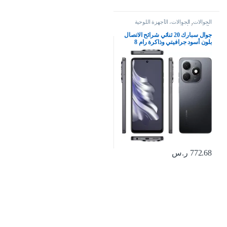
الجوالات
,
الجوالات، الأجهزة اللوحية
وإكسسواراتها
جوال سبارك 20 ثنائي شرائح الاتصال
بلون أسود جرافيتي وذاكرة رام 8
جيجابايت وذاكرة داخلية 256 جيجابايت
الجيل الرابع – إصدار الشرق الأوسط،
كيه جيه 5 ان
772.68
ر.س