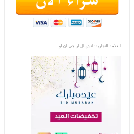
العلامة التجارية: اتش ال ار جي ان او