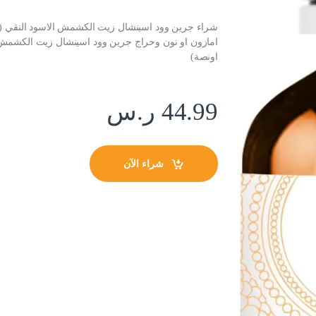
اونصة)
44.99
ر.س
شراء الآن