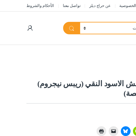
الخصوصية
عن حراج ديلز
تواصل معنا
الأحكام والشروط
My Account
 الاسود النقي (ريبس نيجروم)