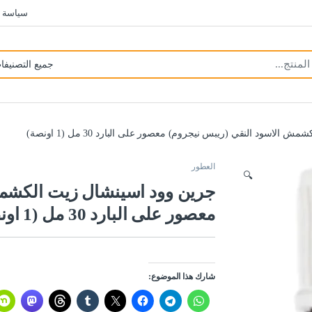
سياسة 
لاسود النقي (ريبس نيجروم) معصور على البارد 30 مل (1 اونصة)
العطور
🔍
جرين وود اسينشال زيت الكشمش
معصور على البارد 30 مل (1 اونصة)
شارك هذا الموضوع: