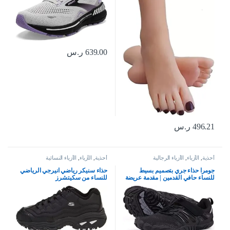
639.00
ر.س
496.21
ر.س
أحذية
,
الأزياء
,
الأزياء الرجالية
أحذية
,
الأزياء
,
الأزياء النسائية
جومرا حذاء جري بتصميم بسيط
حذاء سنيكر رياضي انيرجي الرياضي
للنساء حافي القدمين | مقدمة عريضة
للنساء من سكيتشرز
| بدون سقوط