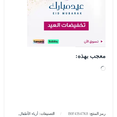
معجب بهذه:
جاري التحميل…
رمز المنتج:
B0F43S47K8
التصنيفات:
أزياء الأطفال
,