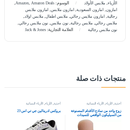
الأزياء
,
ملابس الأولاد
الوسوم:
Amazon Deals
,
Amazon
,
امازون
,
امازون السعودية
,
امازون ملابس
,
امازون ملابس
رجالية
,
امازون ملايس رجالي
,
ملابس اطفال
,
ملابس اولاد
,
ملابس رجالي
,
ملابس رجالية
,
نون ملابس
,
نون ملابس رجالي
,
نون ملابس رجالية
العلامة التجارية:
Jack & Jones
منتجات ذات صلة
أحذية
,
الأزياء
,
الأزياء النسائية
أحذية
,
الأزياء
,
الأزياء النسائية
زوج واحد من نماذج الأقدام المصنوعة
بروكس ادرينالين جي تي اس 23
من السيليكون الواقعي للسيدات
البالغات لعرض صنادل المجوهرات
والرسم الفني (أظافر بورجوندي)،
احمر نبيذي